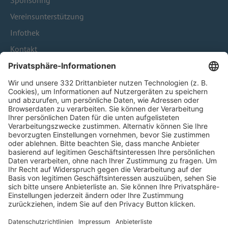
Sponsoring
Vereinsunterstützung
Infothek
Kontakt
HÄUFIG BESUCHTE SEITEN
Pässe und Vereinswechsel
Trainerausbildung
Schulungsangebot Vereinsmitarbeiter
BFV-Geschäftsstellen
Trainerbörse
Login SpielPlus
FOLGE DEM BFV