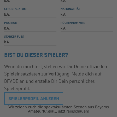
k.A.
k.A.
INFOTHEK
SPIELPLUS
GEBURTSDATUM
NATIONALITÄT
k.A.
k.A.
POSITION
RÜCKENNUMMER
k.A.
k.A.
STARKER FUSS
k.A.
BIST DU DIESER SPIELER?
Wenn du möchtest, stellen wir Dir Deine offiziellen
Spieleinsatzdaten zur Verfügung. Melde dich auf
BFV.DE an und erstelle Dir Dein persönliches
Spielerprofil.
SPIELERPROFIL ANLEGEN
Wir zeigen euch die spektakulärsten Szenen aus Bayerns
Amateurfußball, jetzt reinschauen!