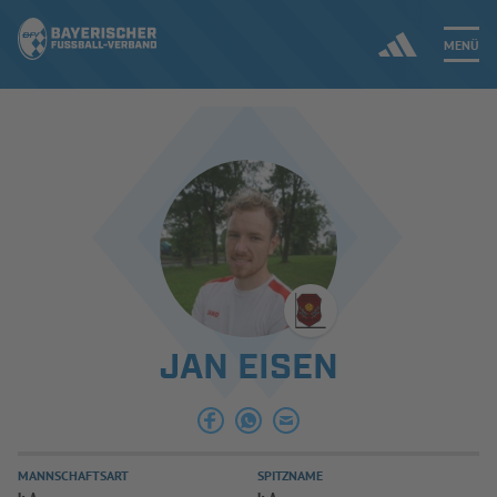
MENÜ
Jetzt einloggen
ERGEBNISSE & WETTBEWERBE
NEUIGKEITEN
SPIELBETRIEB & VERBANDSLEBEN
JAN EISEN
AUSBILDUNG & FÖRDERUNG
DER VERBAND
MANNSCHAFTSART
SPITZNAME