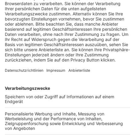
Trainerausbildung
Schulungsangebot Vereinsmitarbeiter
BFV-Geschäftsstellen
Trainerbörse
Login SpielPlus
FOLGE DEM BFV
TOP-VEREINE
TOP-PARTNER