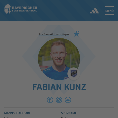
MENÜ
Jetzt einloggen
Als Favorit hinzufügen
ERGEBNISSE & WETTBEWERBE
NEUIGKEITEN
SPIELBETRIEB & VERBANDSLEBEN
FABIAN KUNZ
AUSBILDUNG & FÖRDERUNG
DER VERBAND
MANNSCHAFTSART
SPITZNAME