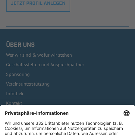
JETZT PROFIL ANLEGEN
ÜBER UNS
Wer wir sind & wofür wir stehen
Geschäftsstellen und Ansprechpartner
Sponsoring
Vereinsunterstützung
Infothek
Kontakt
HÄUFIG BESUCHTE SEITEN
Pässe und Vereinswechsel