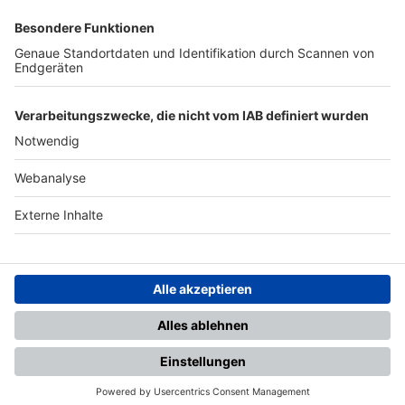
SFV
DFB
UEFA
FIFA
Nutzungsbedingungen
Datenschutz
Impressum