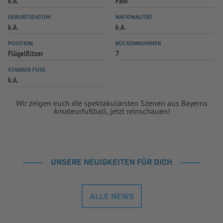
k.A.
Fabi
INFOTHEK
SPIELPLUS
GEBURTSDATUM
NATIONALITÄT
k.A.
k.A.
POSITION
RÜCKENNUMMER
Flügelflitzer
7
STARKER FUSS
k.A.
Wir zeigen euch die spektakulärsten Szenen aus Bayerns
Amateurfußball, jetzt reinschauen!
UNSERE NEUIGKEITEN FÜR DICH
ALLE NEWS