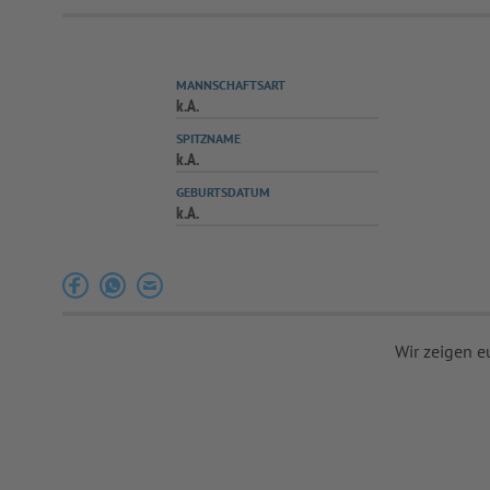
MANNSCHAFTSART
k.A.
SPITZNAME
k.A.
GEBURTSDATUM
k.A.
Wir zeigen e