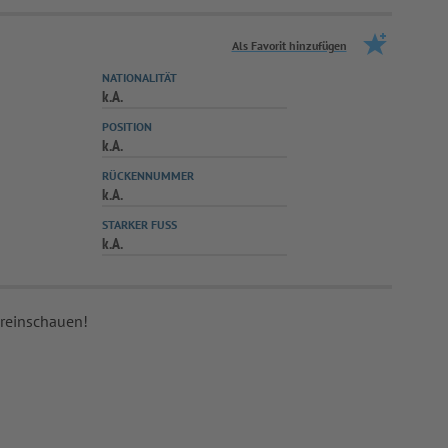
Als Favorit hinzufügen
NATIONALITÄT
k.A.
POSITION
k.A.
RÜCKENNUMMER
k.A.
STARKER FUSS
k.A.
 reinschauen!