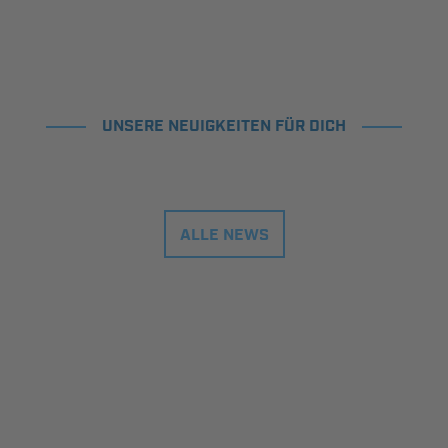
UNSERE NEUIGKEITEN FÜR DICH
ALLE NEWS