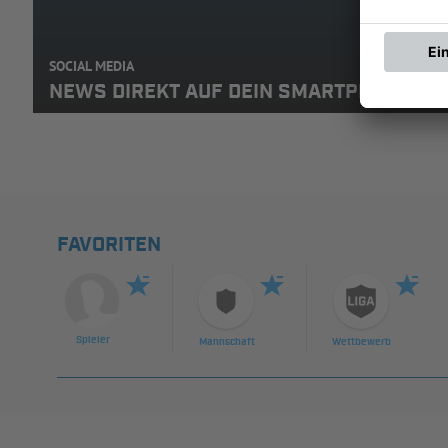
SOCIAL MEDIA
NEWS DIREKT AUF DEIN SMARTPHONE: A
FAVORITEN
Spieler
Mannschaft
Wettbewerb