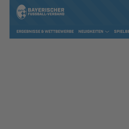
ERGEBNISSE & WETTBEWERBE
NEUIGKEITEN
SPIELB