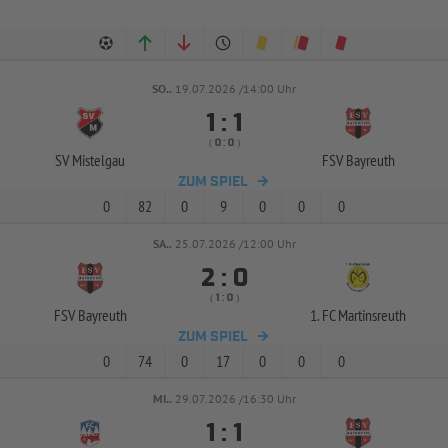
SO..
19.07.2026 /14:00 Uhr


:
( 
 )
:
SV Mistelgau
FSV Bayreuth
ZUM SPIEL
0
82
0
9
0
0
0
SA..
25.07.2026 /12:00 Uhr


:
( 
 )
:
FSV Bayreuth
1. FC Martinsreuth
ZUM SPIEL
0
74
0
17
0
0
0
MI..
29.07.2026 /16:30 Uhr


: