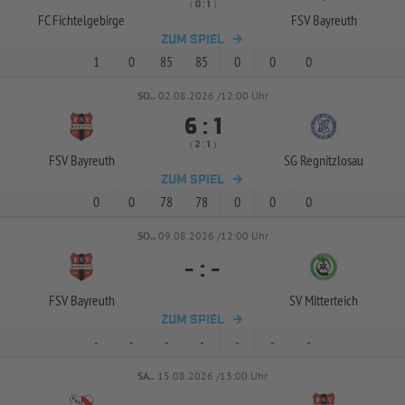
( 
 )
:
FC Fichtelgebirge
FSV Bayreuth
ZUM SPIEL
1
0
85
85
0
0
0
SO..
02.08.2026 /12:00 Uhr


:
( 
 )
:
FSV Bayreuth
SG Regnitzlosau
ZUM SPIEL
0
0
78
78
0
0
0
SO..
09.08.2026 /12:00 Uhr
-
:
-
FSV Bayreuth
SV Mitterteich
ZUM SPIEL
-
-
-
-
-
-
-
SA..
15.08.2026 /13:00 Uhr