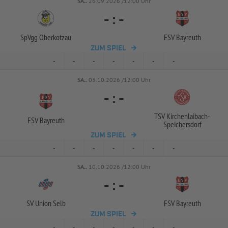
SA..
26.09.2026 /12:00 Uhr
-
:
-
SpVgg Oberkotzau
FSV Bayreuth
ZUM SPIEL
-
-
-
-
-
-
-
SA..
03.10.2026 /12:00 Uhr
-
:
-
TSV Kirchenlaibach-
FSV Bayreuth
Speichersdorf
ZUM SPIEL
-
-
-
-
-
-
-
SA..
10.10.2026 /12:00 Uhr
-
:
-
SV Union Selb
FSV Bayreuth
ZUM SPIEL
-
-
-
-
-
-
-