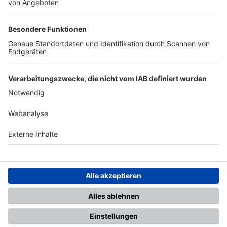
TOP-PARTNER
SFV
DFB
UEFA
FIFA
Nutzungsbedingungen
Datenschutz
Impressum