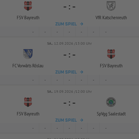
-
:
-
FSV Bayreuth
VfR Katschenreuth
ZUM SPIEL
-
-
-
-
-
-
-
SA..
12.09.2026 /13:00 Uhr
-
:
-
FC Vorwärts Röslau
FSV Bayreuth
ZUM SPIEL
-
-
-
-
-
-
-
SA..
19.09.2026 /12:00 Uhr
-
:
-
FSV Bayreuth
SpVgg Saalestadt
ZUM SPIEL
-
-
-
-
-
-
-