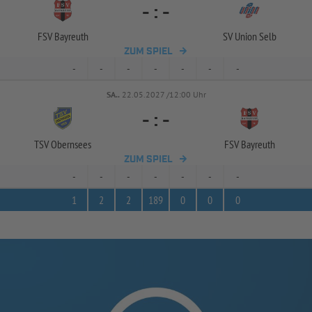
-
:
-
FSV Bayreuth
SV Union Selb
ZUM SPIEL
-
-
-
-
-
-
-
SA..
22.05.2027 /12:00 Uhr
-
:
-
TSV Obernsees
FSV Bayreuth
ZUM SPIEL
-
-
-
-
-
-
-
1
2
2
189
0
0
0