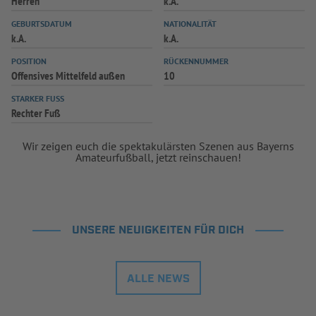
Herren
k.A.
GEBURTSDATUM
NATIONALITÄT
k.A.
k.A.
POSITION
RÜCKENNUMMER
Offensives Mittelfeld außen
10
STARKER FUSS
Rechter Fuß
Wir zeigen euch die spektakulärsten Szenen aus Bayerns
Amateurfußball, jetzt reinschauen!
UNSERE NEUIGKEITEN FÜR DICH
ALLE NEWS