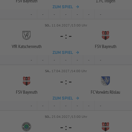
FSV Bayreuth
1. FC Trogen
ZUM SPIEL
-
-
-
-
-
-
-
SO..
11.04.2027 /13:00 Uhr
-
:
-
VfR Katschenreuth
FSV Bayreuth
ZUM SPIEL
-
-
-
-
-
-
-
SA..
17.04.2027 /14:00 Uhr
-
:
-
FSV Bayreuth
FC Vorwärts Röslau
ZUM SPIEL
-
-
-
-
-
-
-
SO..
25.04.2027 /13:00 Uhr
-
:
-