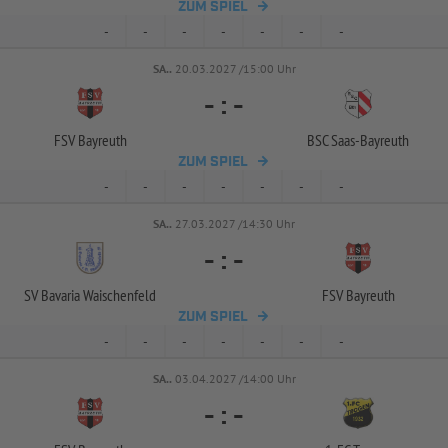
ZUM SPIEL
-
-
-
-
-
-
-
SA..
20.03.2027 /15:00 Uhr
-
:
-
FSV Bayreuth
BSC Saas-
Bayreuth
ZUM SPIEL
-
-
-
-
-
-
-
SA..
27.03.2027 /14:30 Uhr
-
:
-
SV Bavaria Waischenfeld
FSV Bayreuth
ZUM SPIEL
-
-
-
-
-
-
-
SA..
03.04.2027 /14:00 Uhr
-
:
-