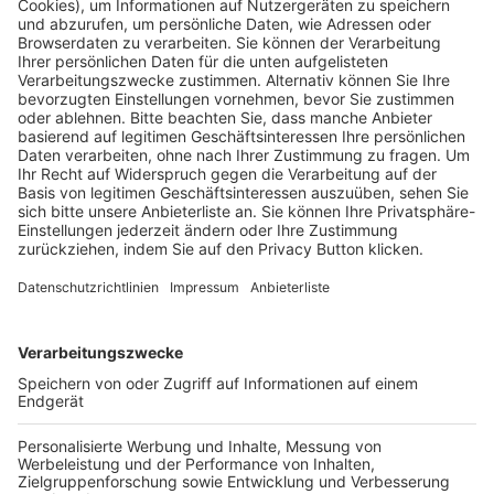
Pässe und Vereinswechsel
Trainerausbildung
Schulungsangebot Vereinsmitarbeiter
BFV-Geschäftsstellen
Trainerbörse
Login SpielPlus
FOLGE DEM BFV
TOP-VEREINE