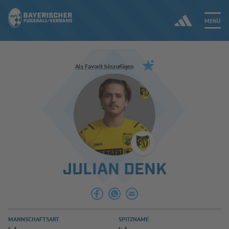
MENÜ
Jetzt einloggen
Als Favorit hinzufügen
ERGEBNISSE & WETTBEWERBE
NEUIGKEITEN
SPIELBETRIEB & VERBANDSLEBEN
JULIAN DENK
AUSBILDUNG & FÖRDERUNG
DER VERBAND
MANNSCHAFTSART
SPITZNAME