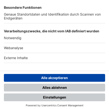
SFV
DFB
UEFA
FIFA
Nutzungsbedingungen
Datenschutz
Impressum