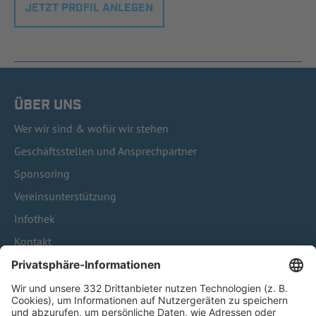
JETZT PROFIL ANLEGEN
ÜBER UNS
Wer wir sind & wofür wir stehen
Geschäftsstellen und Ansprechpartner
Sponsoring
Vereinsunterstützung
Infothek
Kontakt
HÄUFIG BESUCHTE SEITEN
Pässe und Vereinswechsel