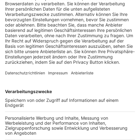
Trainerausbildung
Schulungsangebot Vereinsmitarbeiter
BFV-Geschäftsstellen
Trainerbörse
Login SpielPlus
FOLGE DEM BFV
TOP-VEREINE
TOP-PARTNER