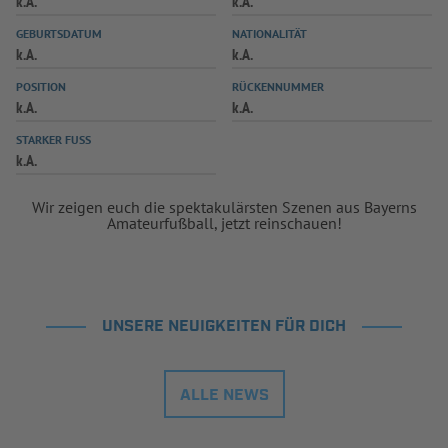
k.A.
k.A.
INFOTHEK
SPIELPLUS
GEBURTSDATUM
NATIONALITÄT
k.A.
k.A.
POSITION
RÜCKENNUMMER
k.A.
k.A.
STARKER FUSS
k.A.
Wir zeigen euch die spektakulärsten Szenen aus Bayerns
Amateurfußball, jetzt reinschauen!
UNSERE NEUIGKEITEN FÜR DICH
ALLE NEWS