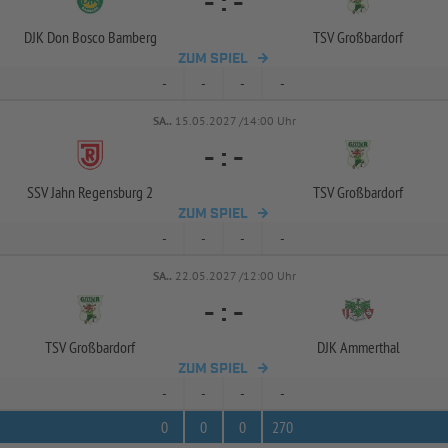
-
:
-
DJK Don Bosco Bamberg
TSV Großbardorf
ZUM SPIEL
-
-
-
-
SA..
15.05.2027 /14:00 Uhr
-
:
-
SSV Jahn Regensburg 2
TSV Großbardorf
ZUM SPIEL
-
-
-
-
SA..
22.05.2027 /12:00 Uhr
-
:
-
TSV Großbardorf
DJK Ammerthal
ZUM SPIEL
-
-
-
-
0
0
0
270