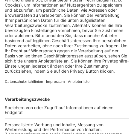
Pässe und Vereinswechsel
Trainerausbildung
Schulungsangebot Vereinsmitarbeiter
BFV-Geschäftsstellen
Trainerbörse
Login SpielPlus
FOLGE DEM BFV
TOP-VEREINE