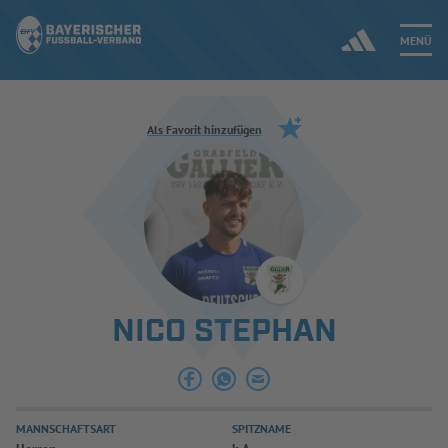
MENÜ
Jetzt einloggen
Als Favorit hinzufügen
ERGEBNISSE & WETTBEWERBE
NEUIGKEITEN
SPIELBETRIEB & VERBANDSLEBEN
NICO STEPHAN
AUSBILDUNG & FÖRDERUNG
DER VERBAND
MANNSCHAFTSART
SPITZNAME