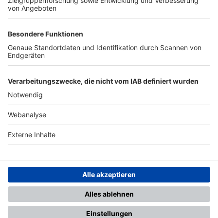
TOP-PARTNER
SFV
DFB
UEFA
FIFA
Nutzungsbedingungen
Datenschutz
Impressum