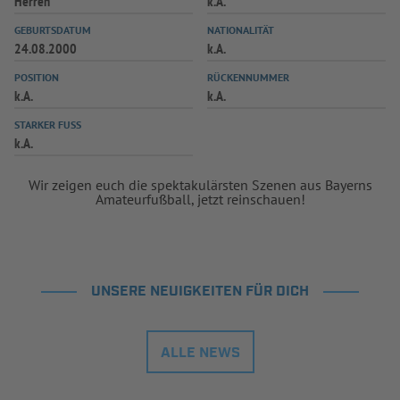
Herren
k.A.
INFOTHEK
SPIELPLUS
GEBURTSDATUM
NATIONALITÄT
24.08.2000
k.A.
POSITION
RÜCKENNUMMER
k.A.
k.A.
STARKER FUSS
k.A.
Wir zeigen euch die spektakulärsten Szenen aus Bayerns
Amateurfußball, jetzt reinschauen!
UNSERE NEUIGKEITEN FÜR DICH
ALLE NEWS