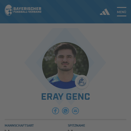
MENÜ
Jetzt einloggen
ERGEBNISSE & WETTBEWERBE
NEUIGKEITEN
SPIELBETRIEB & VERBANDSLEBEN
ERAY GENC
AUSBILDUNG & FÖRDERUNG
DER VERBAND
MANNSCHAFTSART
SPITZNAME