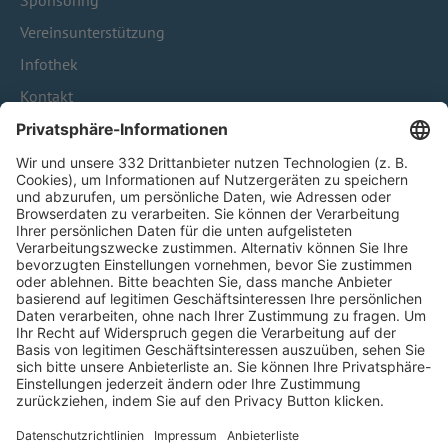
Sponsoring
Vereinsunterstützung
Infothek
Kontakt
HÄUFIG BESUCHTE SEITEN
Pässe und Vereinswechsel
Trainerausbildung
Schulungsangebot Vereinsmitarbeiter
BFV-Geschäftsstellen
Trainerbörse
Login SpielPlus
FOLGE DEM BFV