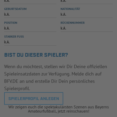
k.A.
k.A.
INFOTHEK
SPIELPLUS
GEBURTSDATUM
NATIONALITÄT
k.A.
k.A.
POSITION
RÜCKENNUMMER
k.A.
k.A.
STARKER FUSS
k.A.
BIST DU DIESER SPIELER?
Wenn du möchtest, stellen wir Dir Deine offiziellen
Spieleinsatzdaten zur Verfügung. Melde dich auf
BFV.DE an und erstelle Dir Dein persönliches
Spielerprofil.
SPIELERPROFIL ANLEGEN
Wir zeigen euch die spektakulärsten Szenen aus Bayerns
Amateurfußball, jetzt reinschauen!