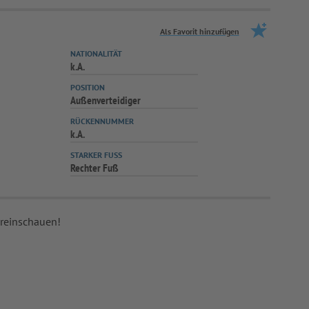
Als Favorit hinzufügen
NATIONALITÄT
k.A.
POSITION
Außenverteidiger
RÜCKENNUMMER
k.A.
STARKER FUSS
Rechter Fuß
 reinschauen!