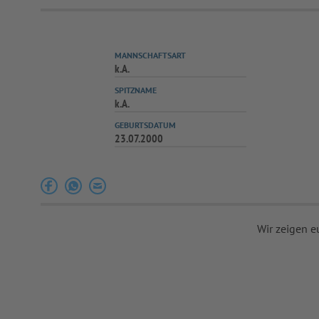
MANNSCHAFTSART
k.A.
SPITZNAME
k.A.
GEBURTSDATUM
23.07.2000
Wir zeigen e