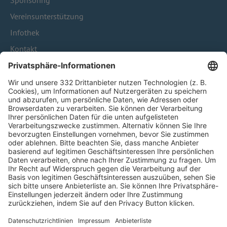
Sponsoring
Vereinsunterstützung
Infothek
Kontakt
HÄUFIG BESUCHTE SEITEN
Pässe und Vereinswechsel
Trainerausbildung
Schulungsangebot Vereinsmitarbeiter
BFV-Geschäftsstellen
Trainerbörse
Login SpielPlus
FOLGE DEM BFV