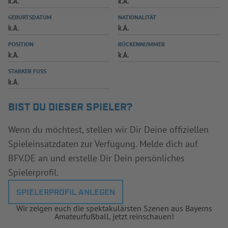
k.A.
k.A.
INFOTHEK
SPIELPLUS
GEBURTSDATUM
NATIONALITÄT
k.A.
k.A.
POSITION
RÜCKENNUMMER
k.A.
k.A.
STARKER FUSS
k.A.
BIST DU DIESER SPIELER?
Wenn du möchtest, stellen wir Dir Deine offiziellen
Spieleinsatzdaten zur Verfügung. Melde dich auf
BFV.DE an und erstelle Dir Dein persönliches
Spielerprofil.
SPIELERPROFIL ANLEGEN
Wir zeigen euch die spektakulärsten Szenen aus Bayerns
Amateurfußball, jetzt reinschauen!