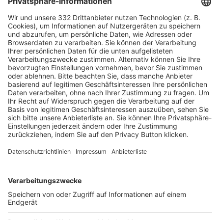
HÄUFIG BESUCHTE SEITEN
Pässe und Vereinswechsel
Trainerausbildung
Schulungsangebot Vereinsmitarbeiter
BFV-Geschäftsstellen
Trainerbörse
Login SpielPlus
FOLGE DEM BFV
TOP-VEREINE