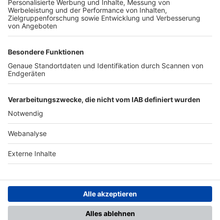
TOP-PARTNER
SFV
DFB
UEFA
FIFA
Nutzungsbedingungen
Datenschutz
Impressum