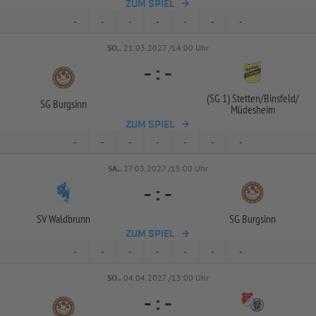
ZUM SPIEL
-
-
-
-
-
-
-
SO..
21.03.2027 /14:00 Uhr
-
:
-
(SG 1) Stetten/
Binsfeld/
SG Burgsinn
Müdesheim
ZUM SPIEL
-
-
-
-
-
-
-
SA..
27.03.2027 /15:00 Uhr
-
:
-
SV Waldbrunn
SG Burgsinn
ZUM SPIEL
-
-
-
-
-
-
-
SO..
04.04.2027 /13:00 Uhr
-
:
-