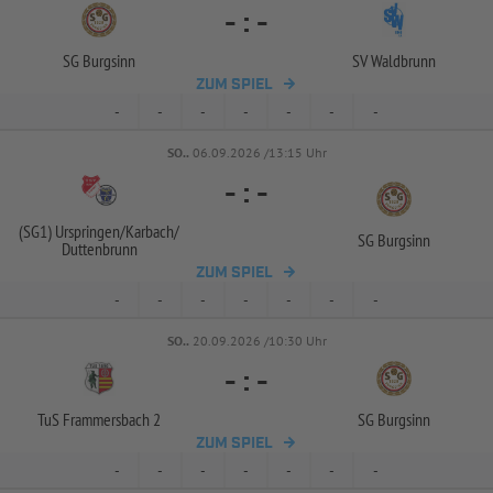
-
:
-
SG Burgsinn
SV Waldbrunn
ZUM SPIEL
-
-
-
-
-
-
-
SO..
06.09.2026 /13:15 Uhr
-
:
-
(SG1) Urspringen/
Karbach/
SG Burgsinn
Duttenbrunn
ZUM SPIEL
-
-
-
-
-
-
-
SO..
20.09.2026 /10:30 Uhr
-
:
-
TuS Frammersbach 2
SG Burgsinn
ZUM SPIEL
-
-
-
-
-
-
-