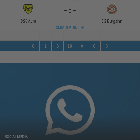
-
:
-
BSC Aura
SG Burgsinn
ZUM SPIEL
-
-
-
-
-
-
-
0
1
0
18
0
0
0
SOCIAL MEDIA