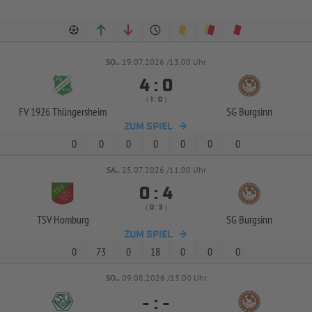
SO..
19.07.2026 /13:00 Uhr


:
( 
 )
:
FV 1926 Thüngersheim
SG Burgsinn
ZUM SPIEL
0
0
0
0
0
0
0
SA..
25.07.2026 /11:00 Uhr


:
( 
 )
:
TSV Homburg
SG Burgsinn
ZUM SPIEL
0
73
0
18
0
0
0
SO..
09.08.2026 /13:00 Uhr
-
:
-