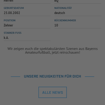
Herren
BQ
GEBURTSDATUM
NATIONALITÄT
25.08.2002
deutsch
POSITION
RÜCKENNUMMER
Zehner
10
STARKER FUSS
k.A.
Wir zeigen euch die spektakulärsten Szenen aus Bayerns
Amateurfußball, jetzt reinschauen!
UNSERE NEUIGKEITEN FÜR DICH
ALLE NEWS