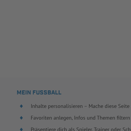
MEIN FUSSBALL
Inhalte personalisieren – Mache diese Seite
Favoriten anlegen, Infos und Themen filtern
Präsentiere dich als Spieler, Trainer oder Sch