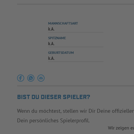
MANNSCHAFTSART
k.A.
SPITZNAME
k.A.
GEBURTSDATUM
k.A.
BIST DU DIESER SPIELER?
Wenn du möchtest, stellen wir Dir Deine offizielle
Dein persönliches Spielerprofil.
Wir zeigen e