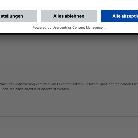
BONNIERE DEN BFV-WHATSAPP-KANAL!
Nach der Registrierung kannst du dir Favoriten setzen. So bist du ganz nah an deinen Li
Ligen, die dann direkt hier angezeigt werden.