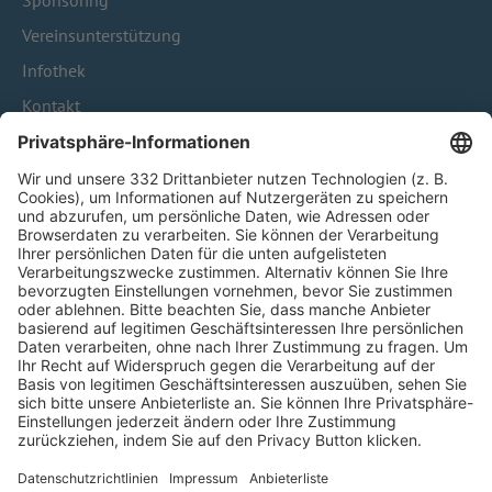
Sponsoring
Vereinsunterstützung
Infothek
Kontakt
HÄUFIG BESUCHTE SEITEN
Pässe und Vereinswechsel
Trainerausbildung
Schulungsangebot Vereinsmitarbeiter
BFV-Geschäftsstellen
Trainerbörse
Login SpielPlus
FOLGE DEM BFV