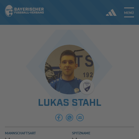
MENÜ
Jetzt einloggen
ERGEBNISSE & WETTBEWERBE
NEUIGKEITEN
SPIELBETRIEB & VERBANDSLEBEN
LUKAS STAHL
AUSBILDUNG & FÖRDERUNG
DER VERBAND
MANNSCHAFTSART
SPITZNAME