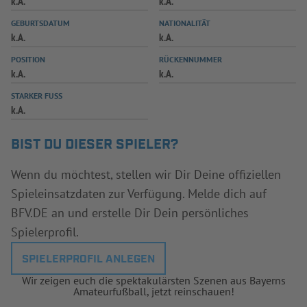
k.A.
k.A.
INFOTHEK
SPIELPLUS
GEBURTSDATUM
NATIONALITÄT
k.A.
k.A.
POSITION
RÜCKENNUMMER
k.A.
k.A.
STARKER FUSS
k.A.
BIST DU DIESER SPIELER?
Wenn du möchtest, stellen wir Dir Deine offiziellen
Spieleinsatzdaten zur Verfügung. Melde dich auf
BFV.DE an und erstelle Dir Dein persönliches
Spielerprofil.
SPIELERPROFIL ANLEGEN
Wir zeigen euch die spektakulärsten Szenen aus Bayerns
Amateurfußball, jetzt reinschauen!