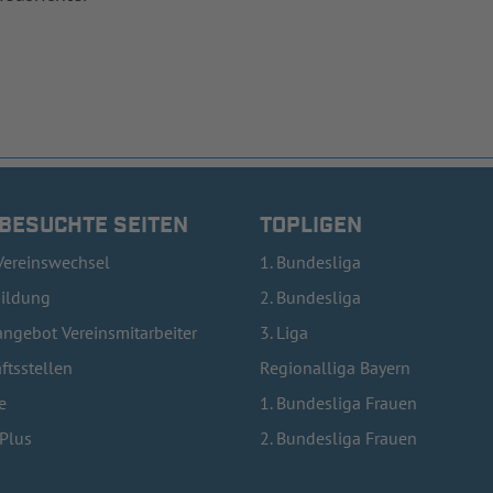
 BESUCHTE SEITEN
TOPLIGEN
Vereinswechsel
1. Bundesliga
bildung
2. Bundesliga
ngebot Vereinsmitarbeiter
3. Liga
ftsstellen
Regionalliga Bayern
e
1. Bundesliga Frauen
lPlus
2. Bundesliga Frauen