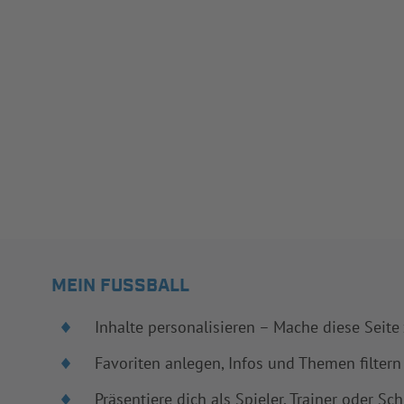
MEIN FUSSBALL
Inhalte personalisieren – Mache diese Seite
Favoriten anlegen, Infos und Themen filtern
Präsentiere dich als Spieler, Trainer oder Sch