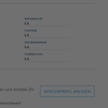
NATIONALITÄT
k.A.
POSITION
k.A.
RÜCKENNUMMER
k.A.
STARKER FUSS
k.A.
an und erstelle Dir
SPIELERPROFIL ANLEGEN
 reinschauen!