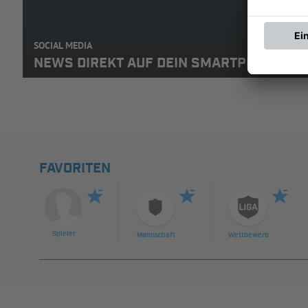
SOCIAL MEDIA
NEWS DIREKT AUF DEIN SMARTPHONE: A
FAVORITEN
Spieler
Mannschaft
Wettbewerb