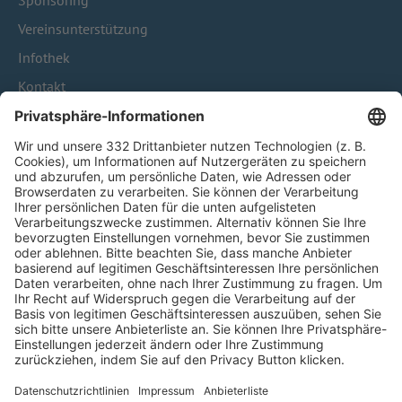
Sponsoring
Vereinsunterstützung
Infothek
Kontakt
HÄUFIG BESUCHTE SEITEN
Pässe und Vereinswechsel
Trainerausbildung
Schulungsangebot Vereinsmitarbeiter
BFV-Geschäftsstellen
Trainerbörse
Login SpielPlus
FOLGE DEM BFV