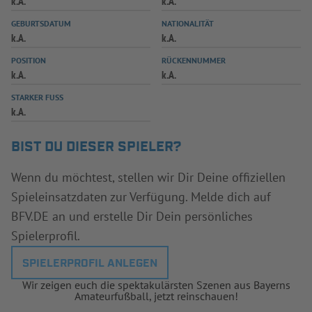
k.A.
k.A.
INFOTHEK
SPIELPLUS
GEBURTSDATUM
NATIONALITÄT
k.A.
k.A.
POSITION
RÜCKENNUMMER
k.A.
k.A.
STARKER FUSS
k.A.
BIST DU DIESER SPIELER?
Wenn du möchtest, stellen wir Dir Deine offiziellen
Spieleinsatzdaten zur Verfügung. Melde dich auf
BFV.DE an und erstelle Dir Dein persönliches
Spielerprofil.
SPIELERPROFIL ANLEGEN
Wir zeigen euch die spektakulärsten Szenen aus Bayerns
Amateurfußball, jetzt reinschauen!