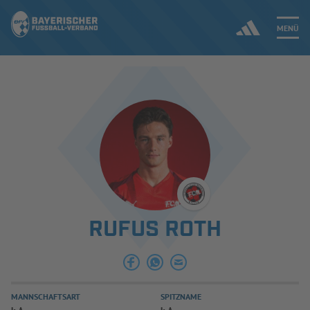
MENÜ
Jetzt einloggen
ERGEBNISSE & WETTBEWERBE
NEUIGKEITEN
SPIELBETRIEB & VERBANDSLEBEN
RUFUS ROTH
AUSBILDUNG & FÖRDERUNG
DER VERBAND
MANNSCHAFTSART
SPITZNAME