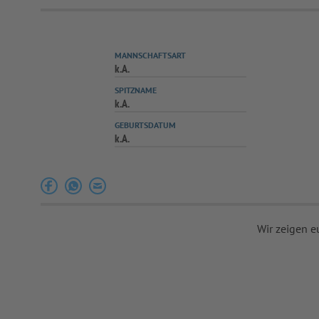
MANNSCHAFTSART
k.A.
SPITZNAME
k.A.
GEBURTSDATUM
k.A.
Wir zeigen e