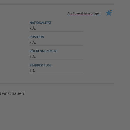
Als Favorit hinzufügen
NATIONALITÄT
k.A.
POSITION
k.A.
RÜCKENNUMMER
k.A.
STARKER FUSS
k.A.
 reinschauen!