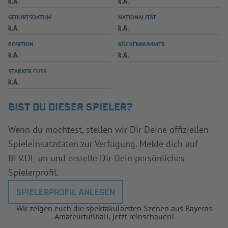
k.A.
k.A.
INFOTHEK
SPIELPLUS
GEBURTSDATUM
NATIONALITÄT
k.A.
k.A.
POSITION
RÜCKENNUMMER
k.A.
k.A.
STARKER FUSS
k.A.
BIST DU DIESER SPIELER?
Wenn du möchtest, stellen wir Dir Deine offiziellen
Spieleinsatzdaten zur Verfügung. Melde dich auf
BFV.DE an und erstelle Dir Dein persönliches
Spielerprofil.
SPIELERPROFIL ANLEGEN
Wir zeigen euch die spektakulärsten Szenen aus Bayerns
Amateurfußball, jetzt reinschauen!