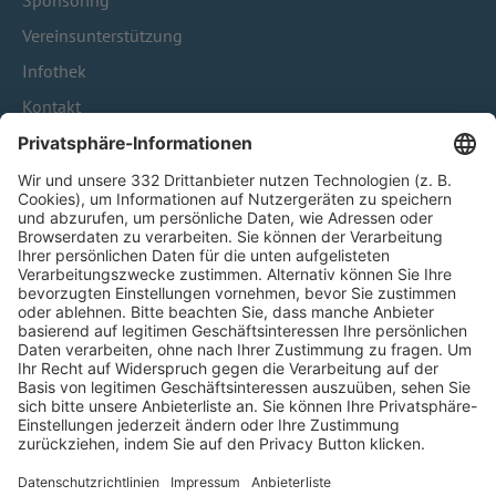
Sponsoring
Vereinsunterstützung
Infothek
Kontakt
HÄUFIG BESUCHTE SEITEN
Pässe und Vereinswechsel
Trainerausbildung
Schulungsangebot Vereinsmitarbeiter
BFV-Geschäftsstellen
Trainerbörse
Login SpielPlus
FOLGE DEM BFV