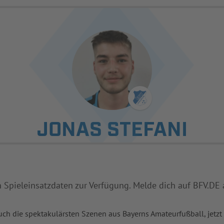
JONAS STEFANI
n Spieleinsatzdaten zur Verfügung. Melde dich auf BFV.DE 
uch die spektakulärsten Szenen aus Bayerns Amateurfußball, jetzt