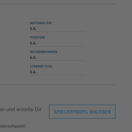
NATIONALITÄT
k.A.
POSITION
k.A.
RÜCKENNUMMER
k.A.
STARKER FUSS
k.A.
an und erstelle Dir
SPIELERPROFIL ANLEGEN
 reinschauen!