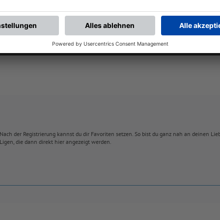
BONNIERE DEN BFV-WHATSAPP-KANAL!
Nach der Registrierung kannst du dir Favoriten setzen. So bist du ganz nah an deinen Li
Ligen, die dann direkt hier angezeigt werden.