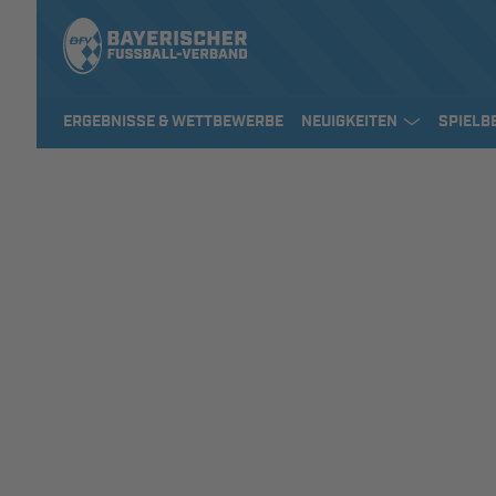
ERGEBNISSE & WETTBEWERBE
NEUIGKEITEN
SPIELB