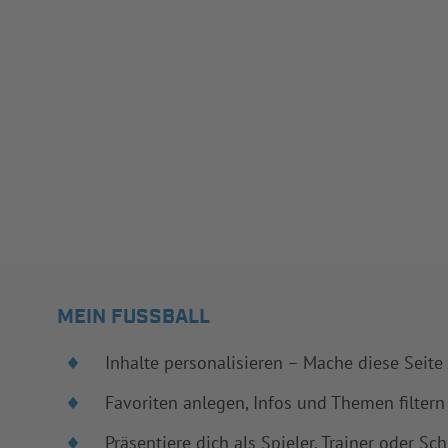
MEIN FUSSBALL
Inhalte personalisieren – Mache diese Seite
Favoriten anlegen, Infos und Themen filtern
Präsentiere dich als Spieler, Trainer oder Sch