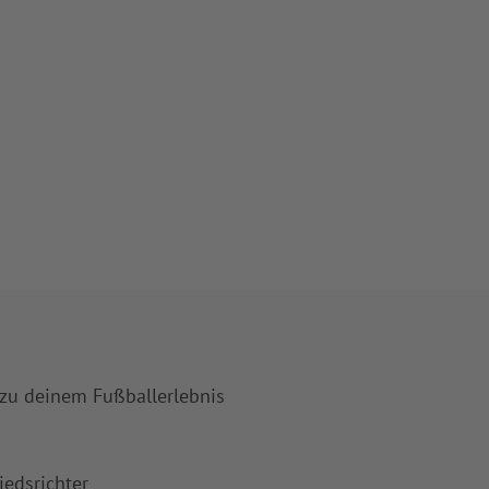
 zu deinem Fußballerlebnis
iedsrichter