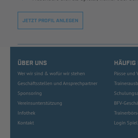
JETZT PROFIL ANLEGEN
ÜBER UNS
HÄUFIG
Wer wir sind & wofür wir stehen
Pässe und 
Geschäftsstellen und Ansprechpartner
Traineraus
Sponsoring
Schulungsa
Vereinsunterstützung
BFV-Geschä
Infothek
Trainerbörs
Kontakt
Login Spie