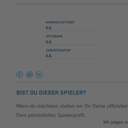
MANNSCHAFTSART
k.A.
SPITZNAME
k.A.
GEBURTSDATUM
k.A.
BIST DU DIESER SPIELER?
Wenn du möchtest, stellen wir Dir Deine offizielle
Dein persönliches Spielerprofil.
Wir zeigen e