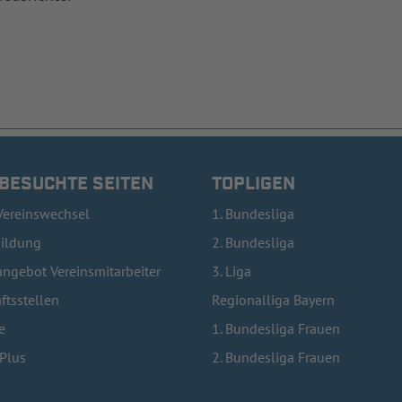
 BESUCHTE SEITEN
TOPLIGEN
Vereinswechsel
1. Bundesliga
bildung
2. Bundesliga
ngebot Vereinsmitarbeiter
3. Liga
ftsstellen
Regionalliga Bayern
e
1. Bundesliga Frauen
lPlus
2. Bundesliga Frauen