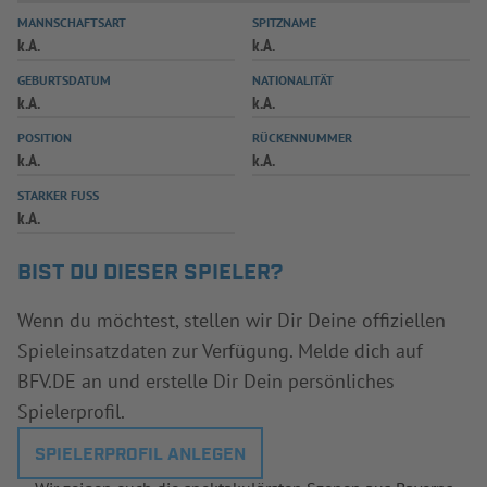
MANNSCHAFTSART
SPITZNAME
INFOTHEK
SPIELPLUS
k.A.
k.A.
GEBURTSDATUM
NATIONALITÄT
k.A.
k.A.
POSITION
RÜCKENNUMMER
k.A.
k.A.
STARKER FUSS
k.A.
BIST DU DIESER SPIELER?
Wenn du möchtest, stellen wir Dir Deine offiziellen
Spieleinsatzdaten zur Verfügung. Melde dich auf
BFV.DE an und erstelle Dir Dein persönliches
Spielerprofil.
SPIELERPROFIL ANLEGEN