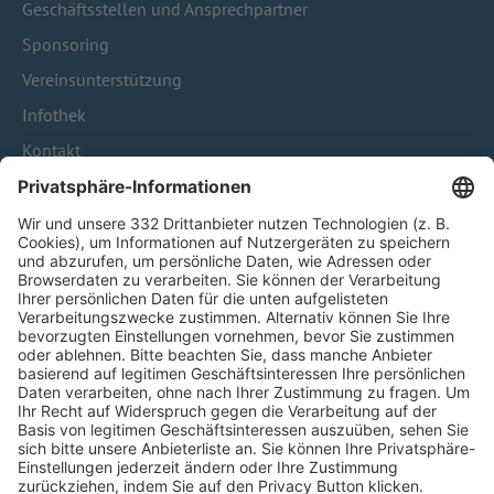
Geschäftsstellen und Ansprechpartner
Sponsoring
Vereinsunterstützung
Infothek
Kontakt
HÄUFIG BESUCHTE SEITEN
Pässe und Vereinswechsel
Trainerausbildung
Schulungsangebot Vereinsmitarbeiter
BFV-Geschäftsstellen
Trainerbörse
Login SpielPlus