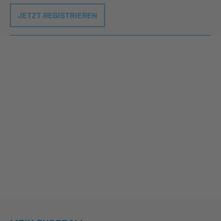
JETZT REGISTRIEREN