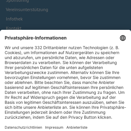
Sponsoring
Vereinsunterstützung
Infothek
Kontakt
HÄUFIG BESUCHTE SEITEN
Pässe und Vereinswechsel
Trainerausbildung
Schulungsangebot Vereinsmitarbeiter
BFV-Geschäftsstellen
Trainerbörse
Login SpielPlus
FOLGE DEM BFV