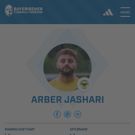
MENÜ
Jetzt einloggen
ERGEBNISSE & WETTBEWERBE
NEUIGKEITEN
SPIELBETRIEB & VERBANDSLEBEN
ARBER JASHARI
AUSBILDUNG & FÖRDERUNG
DER VERBAND
MANNSCHAFTSART
SPITZNAME