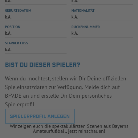
k.A.
k.A.
INFOTHEK
SPIELPLUS
GEBURTSDATUM
NATIONALITÄT
k.A.
k.A.
POSITION
RÜCKENNUMMER
k.A.
k.A.
STARKER FUSS
k.A.
BIST DU DIESER SPIELER?
Wenn du möchtest, stellen wir Dir Deine offiziellen
Spieleinsatzdaten zur Verfügung. Melde dich auf
BFV.DE an und erstelle Dir Dein persönliches
Spielerprofil.
SPIELERPROFIL ANLEGEN
Wir zeigen euch die spektakulärsten Szenen aus Bayerns
Amateurfußball, jetzt reinschauen!