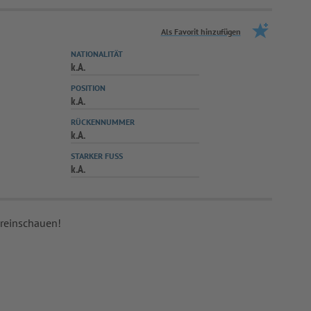
Als Favorit hinzufügen
NATIONALITÄT
k.A.
POSITION
k.A.
RÜCKENNUMMER
k.A.
STARKER FUSS
k.A.
 reinschauen!