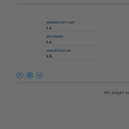
MANNSCHAFTSART
k.A.
SPITZNAME
k.A.
GEBURTSDATUM
k.A.
Wir zeigen e