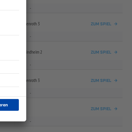
-
/
TSV 1893 Neukenroth 3
ZUM SPIEL
-
Kehlbach /
TSV Windheim 2
ZUM SPIEL
-
/
TSV 1893 Neukenroth 3
ZUM SPIEL
-
ZUM SPIEL
-