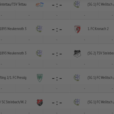
-
:
-
intettau/
TSV Tettau
(SG 1) FC Welitsch 
-
-
-
-
-
-
:
-
1893 Neukenroth 3
1. FC Kronach 2
-
-
-
-
-
-
:
-
1893 Neukenroth 3
(SG 2) TSV Steinber
-
-
-
-
-
-
:
-
fting 2/
1. FC Pressig
(SG 1) FC Welitsch 
-
-
-
-
-
-
:
-
/
SC Steinbach/
W. 2
(SG 1) FC Welitsch 
-
-
-
-
-