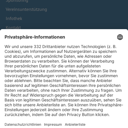
Sponsoring
Vereinsunterstützung
Infothek
Kontakt
HÄUFIG BESUCHTE SEITEN
Pässe und Vereinswechsel
Trainerausbildung
Schulungsangebot Vereinsmitarbeiter
BFV-Geschäftsstellen
Trainerbörse
Login SpielPlus
FOLGE DEM BFV