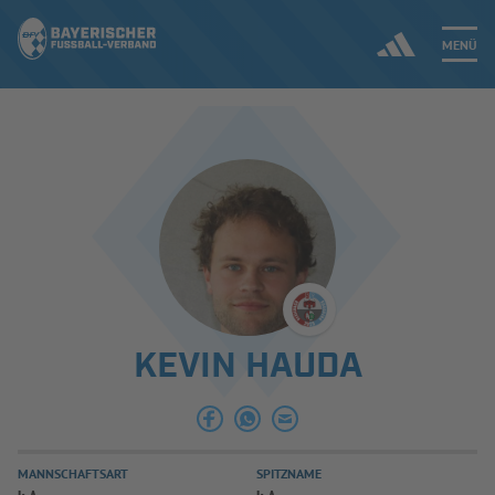
MENÜ
Jetzt einloggen
ERGEBNISSE & WETTBEWERBE
NEUIGKEITEN
SPIELBETRIEB & VERBANDSLEBEN
KEVIN HAUDA
AUSBILDUNG & FÖRDERUNG
DER VERBAND
MANNSCHAFTSART
SPITZNAME