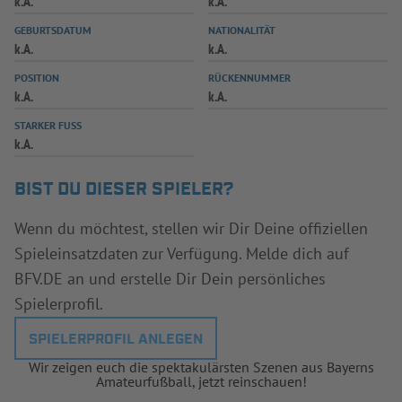
k.A.
k.A.
INFOTHEK
SPIELPLUS
GEBURTSDATUM
NATIONALITÄT
k.A.
k.A.
POSITION
RÜCKENNUMMER
k.A.
k.A.
STARKER FUSS
k.A.
BIST DU DIESER SPIELER?
Wenn du möchtest, stellen wir Dir Deine offiziellen
Spieleinsatzdaten zur Verfügung. Melde dich auf
BFV.DE an und erstelle Dir Dein persönliches
Spielerprofil.
SPIELERPROFIL ANLEGEN
Wir zeigen euch die spektakulärsten Szenen aus Bayerns
Amateurfußball, jetzt reinschauen!