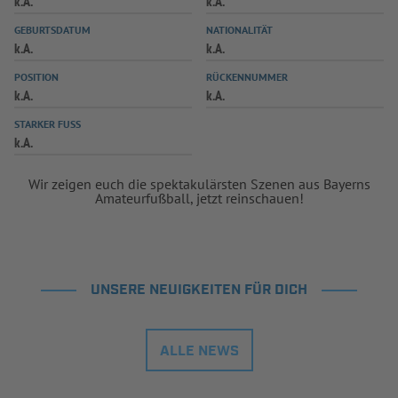
k.A.
k.A.
INFOTHEK
SPIELPLUS
GEBURTSDATUM
NATIONALITÄT
k.A.
k.A.
POSITION
RÜCKENNUMMER
k.A.
k.A.
STARKER FUSS
k.A.
Wir zeigen euch die spektakulärsten Szenen aus Bayerns
Amateurfußball, jetzt reinschauen!
UNSERE NEUIGKEITEN FÜR DICH
ALLE NEWS