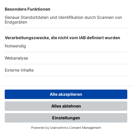
SFV
DFB
UEFA
FIFA
Nutzungsbedingungen
Datenschutz
Impressum