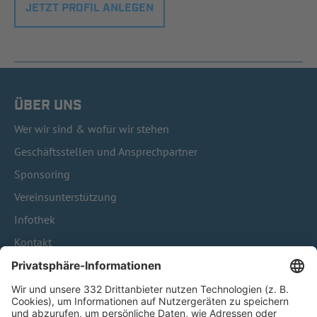
JETZT PROFIL ANLEGEN
ÜBER UNS
Wer wir sind & wofür wir stehen
Geschäftsstellen und Ansprechpartner
Sponsoring
Vereinsunterstützung
Infothek
Kontakt
HÄUFIG BESUCHTE SEITEN
Pässe und Vereinswechsel