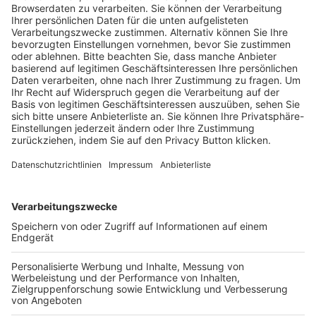
Trainerausbildung
Schulungsangebot Vereinsmitarbeiter
BFV-Geschäftsstellen
Trainerbörse
Login SpielPlus
FOLGE DEM BFV
TOP-VEREINE
TOP-PARTNER