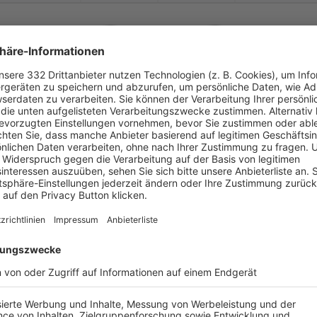


:
nchengladbach U23
SV Rödinghausen
( 
 )
:
-
-
-
-
-
:
-
SV Rödinghausen
Bonner SC
-
-
-
-
-
:
-
SV Rödinghausen
SC Paderborn 07 U
-
-
-
-
-
:
-
1. FC Bocholt
SV Rödinghausen
-
-
-
-
-
:
-
SV Rödinghausen
Sportfreunde Sieg