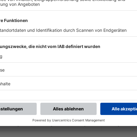
-
-
-
-
-
:
-
SG Wattenscheid 09
SV Rödinghausen
-
-
-
-
-
:
-
SV Rödinghausen
SC Wiedenbrück
-
-
-
-
-
:
-
ussia Dortmund U23
SV Rödinghausen
-
-
-
-
-
:
-
SV Rödinghausen
FC Gütersloh
-
-
-
-