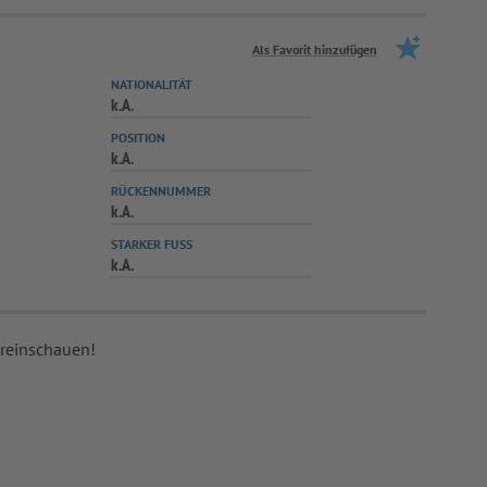
Als Favorit hinzufügen
NATIONALITÄT
k.A.
POSITION
k.A.
RÜCKENNUMMER
k.A.
STARKER FUSS
k.A.
 reinschauen!