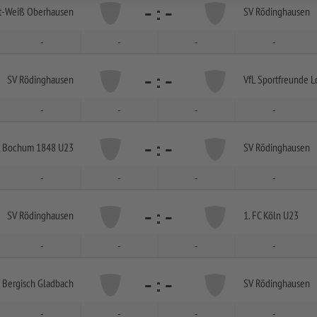
-
:
-
t-
Weiß Oberhausen
SV Rödinghausen
-
-
-
-
-
:
-
SV Rödinghausen
VfL Sportfreunde L
-
-
-
-
-
:
-
L Bochum 1848 U23
SV Rödinghausen
-
-
-
-
-
:
-
SV Rödinghausen
1. FC Köln U23
-
-
-
-
-
:
-
 Bergisch Gladbach
SV Rödinghausen
-
-
-
-