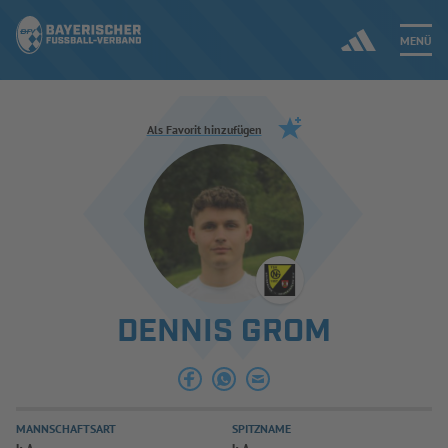
MENÜ
Jetzt einloggen
Als Favorit hinzufügen
ERGEBNISSE & WETTBEWERBE
NEUIGKEITEN
SPIELBETRIEB & VERBANDSLEBEN
DENNIS GROM
AUSBILDUNG & FÖRDERUNG
DER VERBAND
MANNSCHAFTSART
SPITZNAME