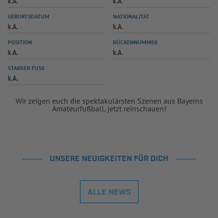
k.A.
k.A.
INFOTHEK
SPIELPLUS
GEBURTSDATUM
NATIONALITÄT
k.A.
k.A.
POSITION
RÜCKENNUMMER
k.A.
k.A.
STARKER FUSS
k.A.
Wir zeigen euch die spektakulärsten Szenen aus Bayerns
Amateurfußball, jetzt reinschauen!
UNSERE NEUIGKEITEN FÜR DICH
ALLE NEWS