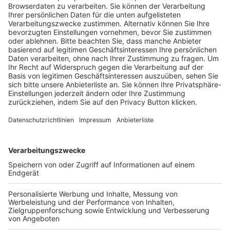
Trainerausbildung
Schulungsangebot Vereinsmitarbeiter
BFV-Geschäftsstellen
Trainerbörse
Login SpielPlus
FOLGE DEM BFV
TOP-VEREINE
TOP-PARTNER