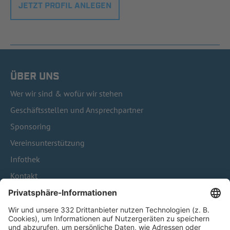
JETZT PROFIL ANLEGEN
ÜBER UNS
Wer wir sind & wofür wir stehen
Geschäftsstellen und Ansprechpartner
Sponsoring
Vereinsunterstützung
Infothek
Kontakt
HÄUFIG BESUCHTE SEITEN
Pässe und Vereinswechsel