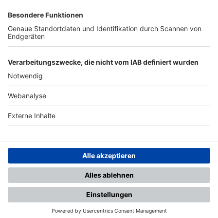
SFV
DFB
UEFA
FIFA
Nutzungsbedingungen
Datenschutz
Impressum