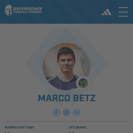
MENÜ
Jetzt einloggen
ERGEBNISSE & WETTBEWERBE
NEUIGKEITEN
SPIELBETRIEB & VERBANDSLEBEN
MARCO BETZ
AUSBILDUNG & FÖRDERUNG
DER VERBAND
MANNSCHAFTSART
SPITZNAME