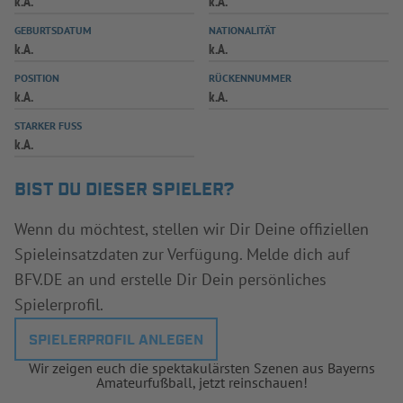
k.A.
k.A.
INFOTHEK
SPIELPLUS
GEBURTSDATUM
NATIONALITÄT
k.A.
k.A.
POSITION
RÜCKENNUMMER
k.A.
k.A.
STARKER FUSS
k.A.
BIST DU DIESER SPIELER?
Wenn du möchtest, stellen wir Dir Deine offiziellen
Spieleinsatzdaten zur Verfügung. Melde dich auf
BFV.DE an und erstelle Dir Dein persönliches
Spielerprofil.
SPIELERPROFIL ANLEGEN
Wir zeigen euch die spektakulärsten Szenen aus Bayerns
Amateurfußball, jetzt reinschauen!