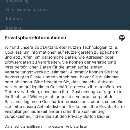
Sponsoring
Vereinsunterstützung
Infothek
Kontakt
HÄUFIG BESUCHTE SEITEN
Pässe und Vereinswechsel
Trainerausbildung
Schulungsangebot Vereinsmitarbeiter
BFV-Geschäftsstellen
Trainerbörse
Login SpielPlus
FOLGE DEM BFV