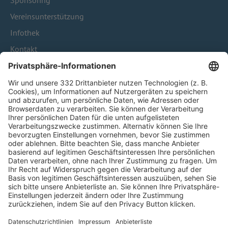
Sponsoring
Vereinsunterstützung
Infothek
Kontakt
HÄUFIG BESUCHTE SEITEN
Pässe und Vereinswechsel
Trainerausbildung
Schulungsangebot Vereinsmitarbeiter
BFV-Geschäftsstellen
Trainerbörse
Login SpielPlus
FOLGE DEM BFV