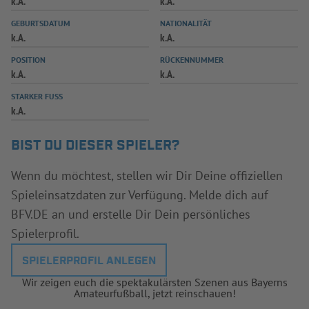
k.A.
k.A.
INFOTHEK
SPIELPLUS
GEBURTSDATUM
NATIONALITÄT
k.A.
k.A.
POSITION
RÜCKENNUMMER
k.A.
k.A.
STARKER FUSS
k.A.
BIST DU DIESER SPIELER?
Wenn du möchtest, stellen wir Dir Deine offiziellen
Spieleinsatzdaten zur Verfügung. Melde dich auf
BFV.DE an und erstelle Dir Dein persönliches
Spielerprofil.
SPIELERPROFIL ANLEGEN
Wir zeigen euch die spektakulärsten Szenen aus Bayerns
Amateurfußball, jetzt reinschauen!