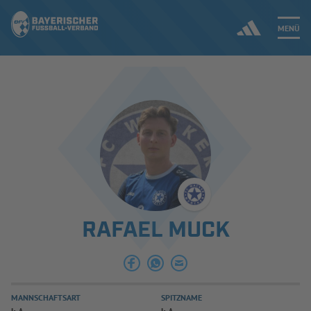
MENÜ
Jetzt einloggen
ERGEBNISSE & WETTBEWERBE
NEUIGKEITEN
SPIELBETRIEB & VERBANDSLEBEN
RAFAEL MUCK
AUSBILDUNG & FÖRDERUNG
DER VERBAND
MANNSCHAFTSART
SPITZNAME