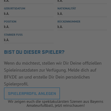
k.A.
k.A.
INFOTHEK
SPIELPLUS
GEBURTSDATUM
NATIONALITÄT
k.A.
k.A.
POSITION
RÜCKENNUMMER
k.A.
k.A.
STARKER FUSS
k.A.
BIST DU DIESER SPIELER?
Wenn du möchtest, stellen wir Dir Deine offiziellen
Spieleinsatzdaten zur Verfügung. Melde dich auf
BFV.DE an und erstelle Dir Dein persönliches
Spielerprofil.
SPIELERPROFIL ANLEGEN
Wir zeigen euch die spektakulärsten Szenen aus Bayerns
Amateurfußball, jetzt reinschauen!