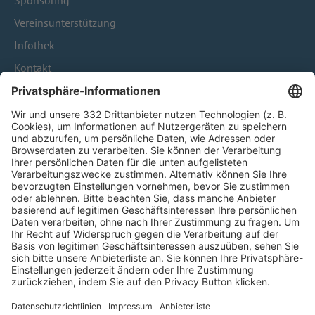
Sponsoring
Vereinsunterstützung
Infothek
Kontakt
HÄUFIG BESUCHTE SEITEN
Pässe und Vereinswechsel
Trainerausbildung
Schulungsangebot Vereinsmitarbeiter
BFV-Geschäftsstellen
Trainerbörse
Login SpielPlus
FOLGE DEM BFV