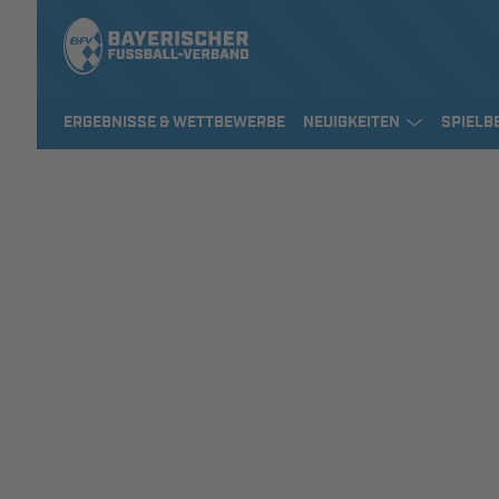
ERGEBNISSE & WETTBEWERBE
NEUIGKEITEN
SPIELB