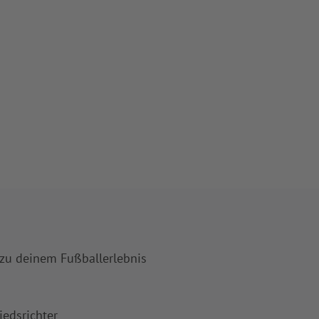
 zu deinem Fußballerlebnis
iedsrichter