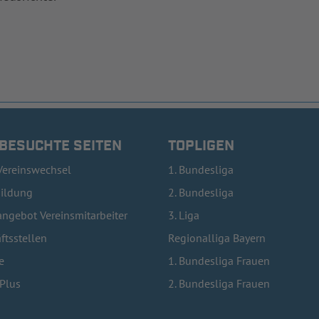
 BESUCHTE SEITEN
TOPLIGEN
Vereinswechsel
1. Bundesliga
bildung
2. Bundesliga
ngebot Vereinsmitarbeiter
3. Liga
ftsstellen
Regionalliga Bayern
e
1. Bundesliga Frauen
lPlus
2. Bundesliga Frauen