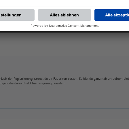
BONNIERE DEN BFV-WHATSAPP-KANAL!
Nach der Registrierung kannst du dir Favoriten setzen. So bist du ganz nah an deinen Li
Ligen, die dann direkt hier angezeigt werden.