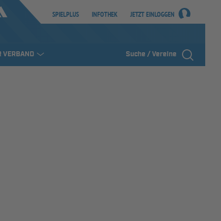
SPIELPLUS
INFOTHEK
JETZT EINLOGGEN
R VERBAND
Suche / Vereine