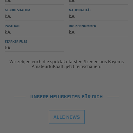
k.A.
k.A.
INFOTHEK
SPIELPLUS
GEBURTSDATUM
NATIONALITÄT
k.A.
k.A.
POSITION
RÜCKENNUMMER
k.A.
k.A.
STARKER FUSS
k.A.
Wir zeigen euch die spektakulärsten Szenen aus Bayerns
Amateurfußball, jetzt reinschauen!
UNSERE NEUIGKEITEN FÜR DICH
ALLE NEWS