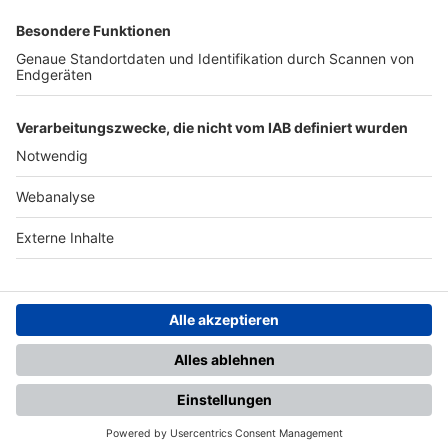
SFV
DFB
UEFA
FIFA
Nutzungsbedingungen
Datenschutz
Impressum