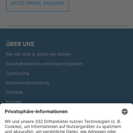
JETZT PROFIL ANLEGEN
ÜBER UNS
Wer wir sind & wofür wir stehen
Geschäftsstellen und Ansprechpartner
Sponsoring
Vereinsunterstützung
Infothek
Kontakt
HÄUFIG BESUCHTE SEITEN
Pässe und Vereinswechsel