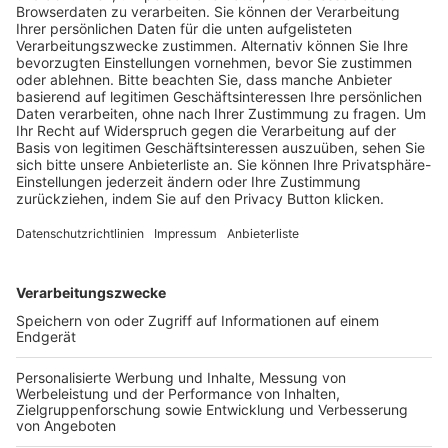
Trainerausbildung
Schulungsangebot Vereinsmitarbeiter
BFV-Geschäftsstellen
Trainerbörse
Login SpielPlus
FOLGE DEM BFV
TOP-VEREINE
TOP-PARTNER