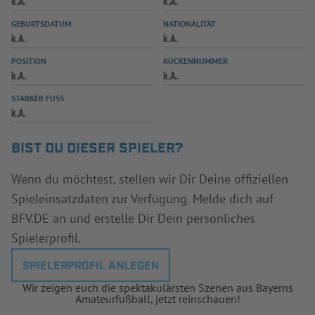
k.A.
k.A.
INFOTHEK
SPIELPLUS
GEBURTSDATUM
NATIONALITÄT
k.A.
k.A.
POSITION
RÜCKENNUMMER
k.A.
k.A.
STARKER FUSS
k.A.
BIST DU DIESER SPIELER?
Wenn du möchtest, stellen wir Dir Deine offiziellen
Spieleinsatzdaten zur Verfügung. Melde dich auf
BFV.DE an und erstelle Dir Dein persönliches
Spielerprofil.
SPIELERPROFIL ANLEGEN
Wir zeigen euch die spektakulärsten Szenen aus Bayerns
Amateurfußball, jetzt reinschauen!