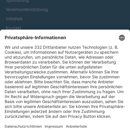
Sponsoring
Vereinsunterstützung
Infothek
Kontakt
HÄUFIG BESUCHTE SEITEN
Pässe und Vereinswechsel
Trainerausbildung
Schulungsangebot Vereinsmitarbeiter
BFV-Geschäftsstellen
Trainerbörse
Login SpielPlus
FOLGE DEM BFV