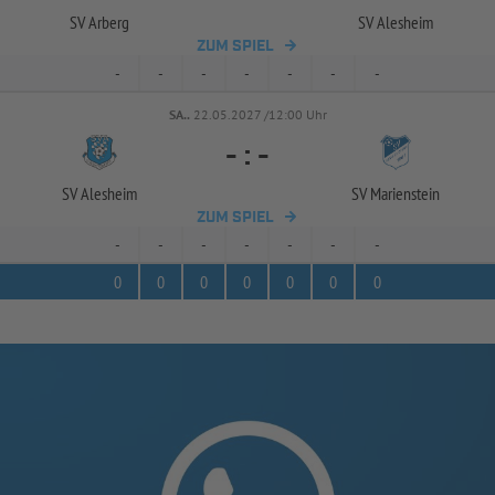
SV Arberg
SV Alesheim
ZUM SPIEL
-
-
-
-
-
-
-
SA..
22.05.2027 /12:00 Uhr
-
:
-
SV Alesheim
SV Marienstein
ZUM SPIEL
-
-
-
-
-
-
-
0
0
0
0
0
0
0