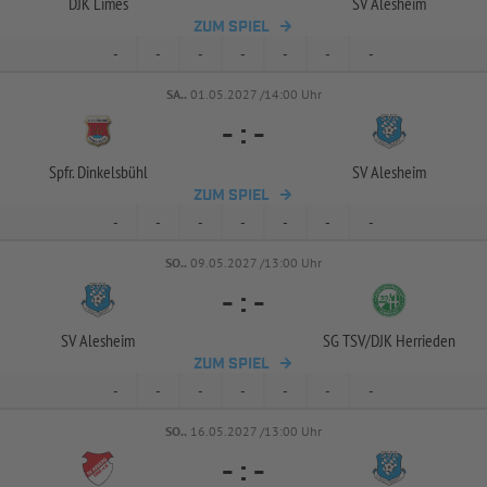
DJK Limes
SV Alesheim
ZUM SPIEL
-
-
-
-
-
-
-
SA..
01.05.2027 /14:00 Uhr
-
:
-
Spfr. Dinkelsbühl
SV Alesheim
ZUM SPIEL
-
-
-
-
-
-
-
SO..
09.05.2027 /13:00 Uhr
-
:
-
SV Alesheim
SG TSV/
DJK Herrieden
ZUM SPIEL
-
-
-
-
-
-
-
SO..
16.05.2027 /13:00 Uhr
-
:
-