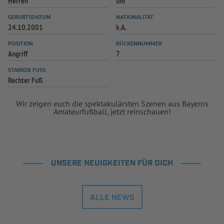
Herren
ufo
GEBURTSDATUM
NATIONALITÄT
24.10.2001
k.A.
POSITION
RÜCKENNUMMER
Angriff
7
STARKER FUSS
Rechter Fuß
Wir zeigen euch die spektakulärsten Szenen aus Bayerns
Amateurfußball, jetzt reinschauen!
UNSERE NEUIGKEITEN FÜR DICH
ALLE NEWS