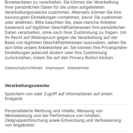
Trainerausbildung
Schulungsangebot Vereinsmitarbeiter
BFV-Geschäftsstellen
Trainerbörse
Login SpielPlus
FOLGE DEM BFV
TOP-VEREINE
TOP-PARTNER