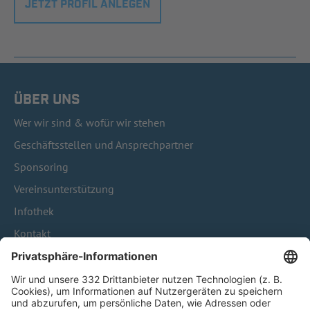
JETZT PROFIL ANLEGEN
ÜBER UNS
Wer wir sind & wofür wir stehen
Geschäftsstellen und Ansprechpartner
Sponsoring
Vereinsunterstützung
Infothek
Kontakt
HÄUFIG BESUCHTE SEITEN
Pässe und Vereinswechsel