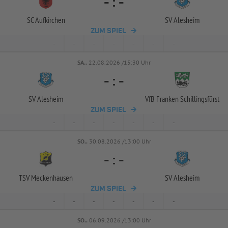
-
:
-
SC Aufkirchen
SV Alesheim
ZUM SPIEL
-
-
-
-
-
-
-
SA..
22.08.2026 /15:30 Uhr
-
:
-
SV Alesheim
VfB Franken Schillingsfürst
ZUM SPIEL
-
-
-
-
-
-
-
SO..
30.08.2026 /13:00 Uhr
-
:
-
TSV Meckenhausen
SV Alesheim
ZUM SPIEL
-
-
-
-
-
-
-
SO..
06.09.2026 /13:00 Uhr