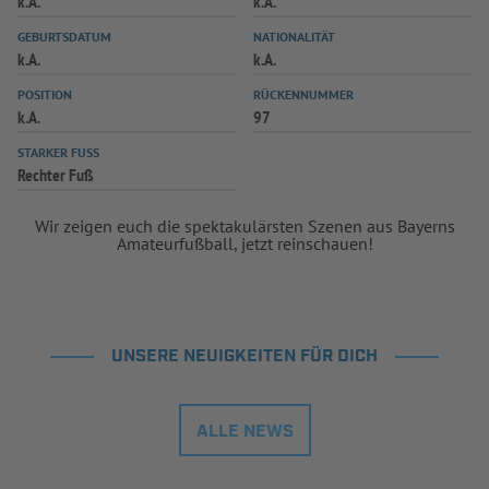
k.A.
k.A.
GEBURTSDATUM
NATIONALITÄT
k.A.
k.A.
POSITION
RÜCKENNUMMER
k.A.
97
STARKER FUSS
Rechter Fuß
Wir zeigen euch die spektakulärsten Szenen aus Bayerns
Amateurfußball, jetzt reinschauen!
UNSERE NEUIGKEITEN FÜR DICH
ALLE NEWS