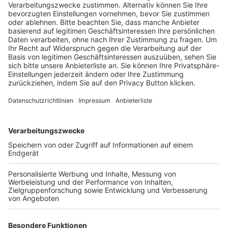
Schulungsangebot Vereinsmitarbeiter
BFV-Geschäftsstellen
Trainerbörse
Login SpielPlus
FOLGE DEM BFV
TOP-VEREINE
TOP-PARTNER