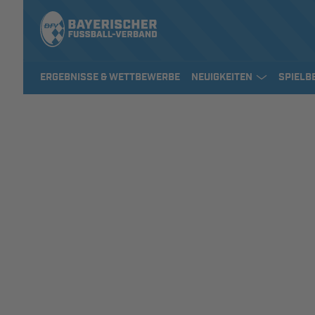
ERGEBNISSE & WETTBEWERBE
NEUIGKEITEN
SPIELB