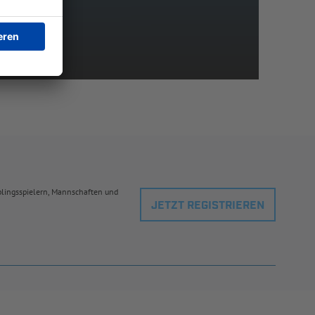
eblingsspielern, Mannschaften und
JETZT REGISTRIEREN