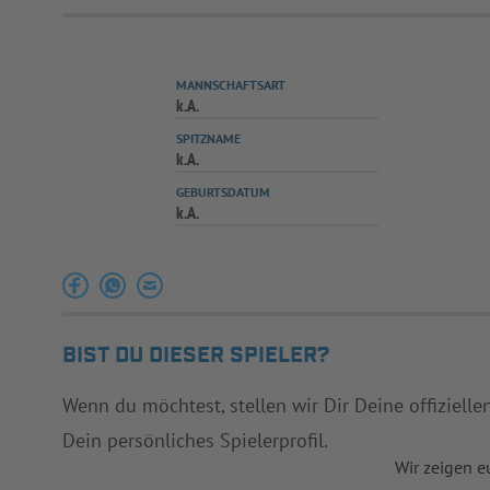
MANNSCHAFTSART
k.A.
SPITZNAME
k.A.
GEBURTSDATUM
k.A.
BIST DU DIESER SPIELER?
Wenn du möchtest, stellen wir Dir Deine offizielle
Dein persönliches Spielerprofil.
Wir zeigen e