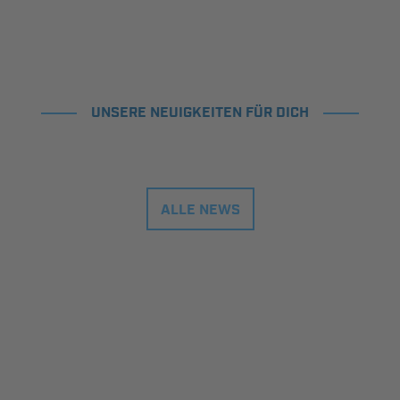
UNSERE NEUIGKEITEN FÜR DICH
ALLE NEWS