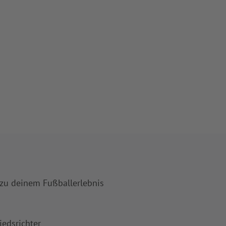
 zu deinem Fußballerlebnis
iedsrichter