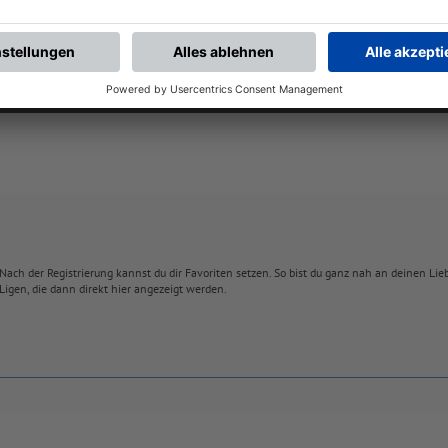
BONNIERE DEN BFV-WHATSAPP-KANAL!
Nach der Registrierung kannst du dir Favoriten setzen. So bist du ganz nah an deinen Li
Ligen, die dann direkt hier angezeigt werden.