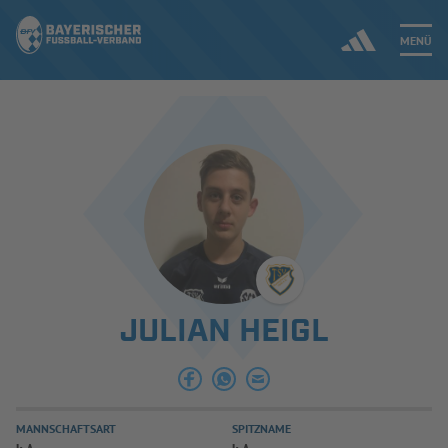
MENÜ
Jetzt einloggen
ERGEBNISSE & WETTBEWERBE
NEUIGKEITEN
SPIELBETRIEB & VERBANDSLEBEN
JULIAN HEIGL
AUSBILDUNG & FÖRDERUNG
DER VERBAND
MANNSCHAFTSART
SPITZNAME