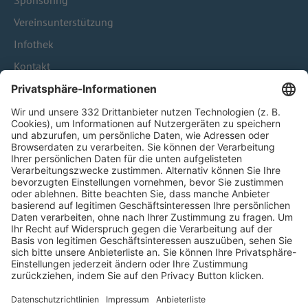
Sponsoring
Vereinsunterstützung
Infothek
Kontakt
HÄUFIG BESUCHTE SEITEN
Pässe und Vereinswechsel
Trainerausbildung
Schulungsangebot Vereinsmitarbeiter
BFV-Geschäftsstellen
Trainerbörse
Login SpielPlus
FOLGE DEM BFV