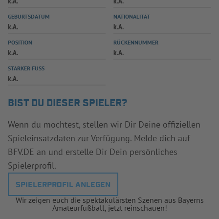
k.A.
k.A.
INFOTHEK
SPIELPLUS
GEBURTSDATUM
NATIONALITÄT
k.A.
k.A.
POSITION
RÜCKENNUMMER
k.A.
k.A.
STARKER FUSS
k.A.
BIST DU DIESER SPIELER?
Wenn du möchtest, stellen wir Dir Deine offiziellen
Spieleinsatzdaten zur Verfügung. Melde dich auf
BFV.DE an und erstelle Dir Dein persönliches
Spielerprofil.
SPIELERPROFIL ANLEGEN
Wir zeigen euch die spektakulärsten Szenen aus Bayerns
Amateurfußball, jetzt reinschauen!