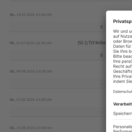
SO..
19.07.2026 /13:00 Uhr
0
(SG 1) TSV Keilberg 2 /
SV Eintrac
FR..
31.07.2026 /16:30 Uhr
0
SO..
09.08.2026 /13:00 Uhr
-
SA..
15.08.2026 /14:00 Uhr
-
SO..
23.08.2026 /13:00 Uhr