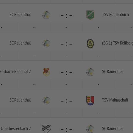
-
:
-
SC Rauenthal
TSV Rothenbuch
-
-
-
-
-
-
:
-
SC Rauenthal
(SG 1) TSV Keilberg
-
-
-
-
-
-
:
-
Hösbach-
Bahnhof 2
SC Rauenthal
-
-
-
-
-
-
:
-
SC Rauenthal
TSV Mainaschaff
-
-
-
-
-
-
:
-
 Oberbessenbach 2
SC Rauenthal