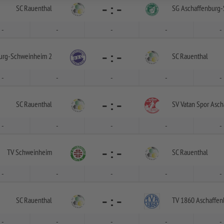
-
:
-
SC Rauenthal
SG Aschaffenburg-
-
-
-
-
-
-
:
-
urg-
Schweinheim 2
SC Rauenthal
-
-
-
-
-
-
:
-
SC Rauenthal
SV Vatan Spor Asch
-
-
-
-
-
-
:
-
TV Schweinheim
SC Rauenthal
-
-
-
-
-
-
:
-
SC Rauenthal
TV 1860 Aschaffen
-
-
-
-
-