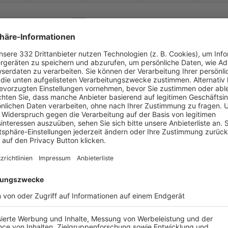


:
TSV Rothenbuch
SC Rauenthal
( 
 )
:
0
0
90
0
0


:
ht Straßbessenbach
SC Rauenthal
( 
 )
:
0
0
90
0
0
-
:
-
SC Rauenthal
SpVgg Hösbach-
Ba
-
-
-
-
-
-
:
-
TSV Mainaschaff
SC Rauenthal
-
-
-
-
-
-
:
-
SC Rauenthal
FC Oberbessenbac