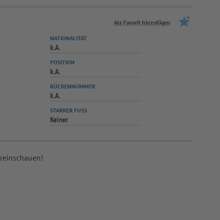
Als Favorit hinzufügen
NATIONALITÄT
k.A.
POSITION
k.A.
RÜCKENNUMMER
k.A.
STARKER FUSS
Keiner
 reinschauen!