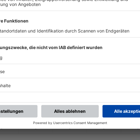
-
-
-
-
-
-
:
-
dring Aschaffenburg
SC Rauenthal
-
-
-
-
-
-
:
-
SC Rauenthal
VfR Aschaffenburg
-
-
-
-
-
-
:
-
pVgg Grünmorsbach
SC Rauenthal
-
-
-
-
-
-
:
-
SC Rauenthal
SV Vorwärts Kleino
-
-
-
-
-