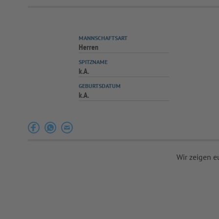
MANNSCHAFTSART
Herren
SPITZNAME
k.A.
GEBURTSDATUM
k.A.
Wir zeigen e