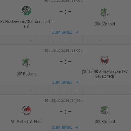
SO..
11.10.2026 /13:00 Uhr
-
:
-
FV Niederwerrn/
Oberwerrn 2015
DJK Büchold
e.V.
ZUM SPIEL
-
-
-
-
-
-
-
SO..
18.10.2026 /13:00 Uhr
-
:
-
(SG 1) DJK Altbessingen/
TSV
DJK Büchold
Gauaschach
ZUM SPIEL
-
-
-
-
-
-
-
SO..
25.10.2026 /14:00 Uhr
-
:
-
VfL Volkach A. Main
DJK Büchold
ZUM SPIEL