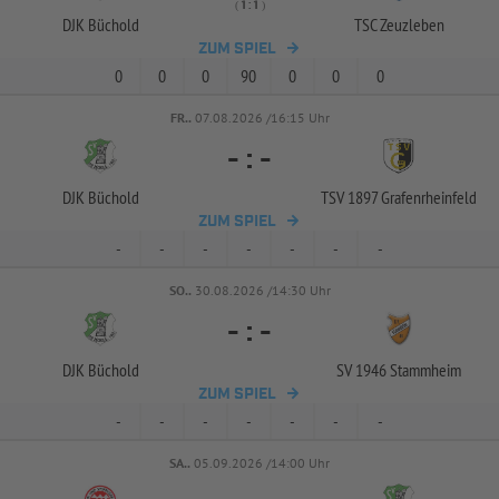
( 
 )
:
DJK Büchold
TSC Zeuzleben
ZUM SPIEL
0
0
0
90
0
0
0
FR..
07.08.2026 /16:15 Uhr
-
:
-
DJK Büchold
TSV 1897 Grafenrheinfeld
ZUM SPIEL
-
-
-
-
-
-
-
SO..
30.08.2026 /14:30 Uhr
-
:
-
DJK Büchold
SV 1946 Stammheim
ZUM SPIEL
-
-
-
-
-
-
-
SA..
05.09.2026 /14:00 Uhr