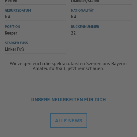
Herren
chandler/stanni
INFOTHEK
SPIELPLUS
GEBURTSDATUM
NATIONALITÄT
k.A.
k.A.
POSITION
RÜCKENNUMMER
Keeper
22
STARKER FUSS
Linker Fuß
Wir zeigen euch die spektakulärsten Szenen aus Bayerns
Amateurfußball, jetzt reinschauen!
UNSERE NEUIGKEITEN FÜR DICH
ALLE NEWS