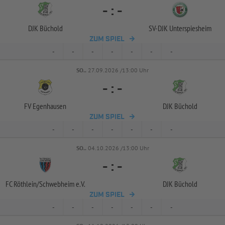
-
:
-
DJK Büchold
SV-
DJK Unterspiesheim
ZUM SPIEL
-
-
-
-
-
-
-
SO..
27.09.2026 /13:00 Uhr
-
:
-
FV Egenhausen
DJK Büchold
ZUM SPIEL
-
-
-
-
-
-
-
SO..
04.10.2026 /13:00 Uhr
-
:
-
FC Röthlein/
Schwebheim e.V.
DJK Büchold
ZUM SPIEL
-
-
-
-
-
-
-