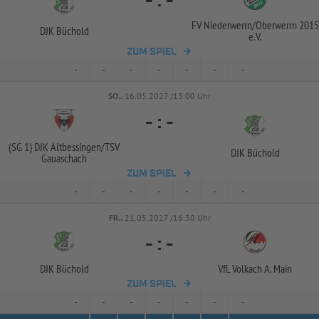
-
:
-
FV Niederwerrn/
Oberwerrn 2015
DJK Büchold
e.V.
ZUM SPIEL
-
-
-
-
-
-
-
SO..
16.05.2027 /13:00 Uhr
-
:
-
(SG 1) DJK Altbessingen/
TSV
DJK Büchold
Gauaschach
ZUM SPIEL
-
-
-
-
-
-
-
FR..
21.05.2027 /16:30 Uhr
-
:
-
DJK Büchold
VfL Volkach A. Main
ZUM SPIEL
-
-
-
-
-
-
-