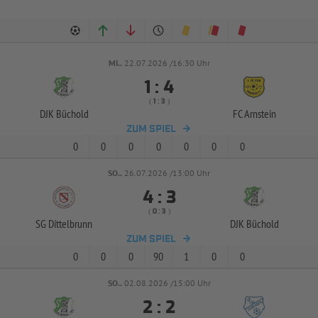
MI..
22.07.2026 /16:30 Uhr


:
( 
 )
:
DJK Büchold
FC Arnstein
ZUM SPIEL
0
0
0
0
0
0
0
SO..
26.07.2026 /13:00 Uhr


:
( 
 )
:
SG Dittelbrunn
DJK Büchold
ZUM SPIEL
0
0
0
90
1
0
0
SO..
02.08.2026 /15:00 Uhr


: