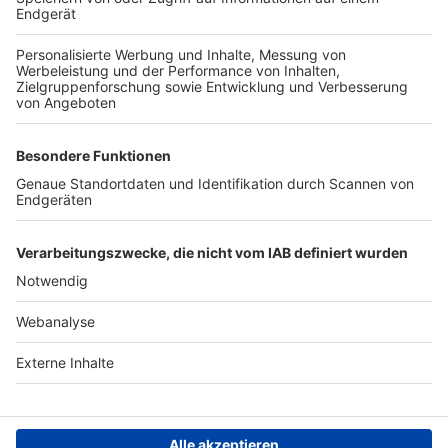
TOP-VEREINE
TOP-PARTNER
SFV
DFB
UEFA
FIFA
Nutzungsbedingungen
Datenschutz
Impressum