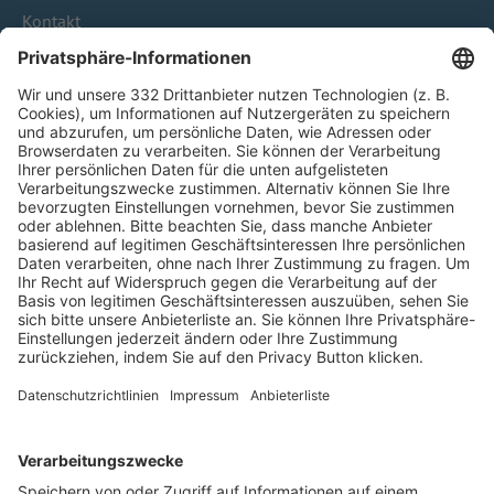
Kontakt
HÄUFIG BESUCHTE SEITEN
Pässe und Vereinswechsel
Trainerausbildung
Schulungsangebot Vereinsmitarbeiter
BFV-Geschäftsstellen
Trainerbörse
Login SpielPlus
FOLGE DEM BFV