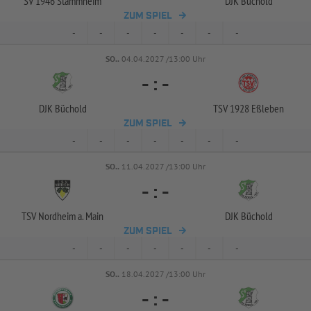
SV 1946 Stammheim
DJK Büchold
ZUM SPIEL
-
-
-
-
-
-
-
SO..
04.04.2027 /13:00 Uhr
-
:
-
DJK Büchold
TSV 1928 Eßleben
ZUM SPIEL
-
-
-
-
-
-
-
SO..
11.04.2027 /13:00 Uhr
-
:
-
TSV Nordheim a. Main
DJK Büchold
ZUM SPIEL
-
-
-
-
-
-
-
SO..
18.04.2027 /13:00 Uhr
-
:
-