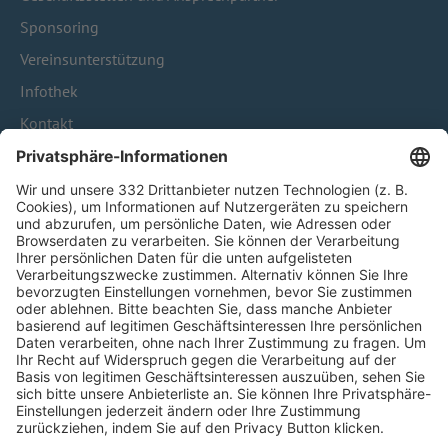
Sponsoring
Vereinsunterstützung
Infothek
Kontakt
HÄUFIG BESUCHTE SEITEN
Pässe und Vereinswechsel
Trainerausbildung
Schulungsangebot Vereinsmitarbeiter
BFV-Geschäftsstellen
Trainerbörse
Login SpielPlus
FOLGE DEM BFV