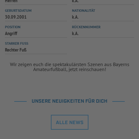
Herren
k.A.
INFOTHEK
SPIELPLUS
GEBURTSDATUM
NATIONALITÄT
30.09.2001
k.A.
POSITION
RÜCKENNUMMER
Angriff
k.A.
STARKER FUSS
Rechter Fuß
Wir zeigen euch die spektakulärsten Szenen aus Bayerns
Amateurfußball, jetzt reinschauen!
UNSERE NEUIGKEITEN FÜR DICH
ALLE NEWS