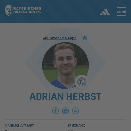
MENÜ
Jetzt einloggen
Als Favorit hinzufügen
ERGEBNISSE & WETTBEWERBE
NEUIGKEITEN
SPIELBETRIEB & VERBANDSLEBEN
ADRIAN HERBST
AUSBILDUNG & FÖRDERUNG
DER VERBAND
MANNSCHAFTSART
SPITZNAME