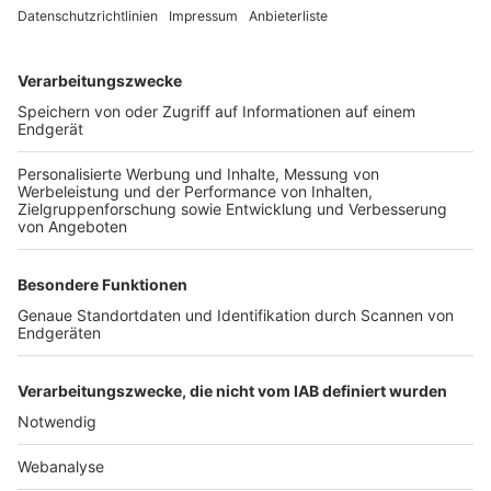
TOP-VEREINE
TOP-PARTNER
SFV
DFB
UEFA
FIFA