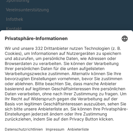
Sponsoring
Vereinsunterstützung
Infothek
Kontakt
HÄUFIG BESUCHTE SEITEN
Pässe und Vereinswechsel
Trainerausbildung
Schulungsangebot Vereinsmitarbeiter
BFV-Geschäftsstellen
Trainerbörse
Login SpielPlus
FOLGE DEM BFV