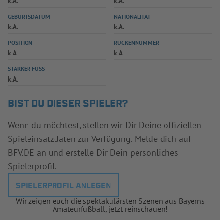
k.A.
k.A.
INFOTHEK
SPIELPLUS
GEBURTSDATUM
NATIONALITÄT
k.A.
k.A.
POSITION
RÜCKENNUMMER
k.A.
k.A.
STARKER FUSS
k.A.
BIST DU DIESER SPIELER?
Wenn du möchtest, stellen wir Dir Deine offiziellen
Spieleinsatzdaten zur Verfügung. Melde dich auf
BFV.DE an und erstelle Dir Dein persönliches
Spielerprofil.
SPIELERPROFIL ANLEGEN
Wir zeigen euch die spektakulärsten Szenen aus Bayerns
Amateurfußball, jetzt reinschauen!