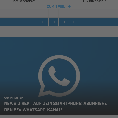
TSV Babensham
TSV Buchbach 2
ZUM SPIEL
-
-
-
-
0
0
0
0
SOCIAL MEDIA
NEWS DIREKT AUF DEIN SMARTPHONE: ABONNIERE
DEN BFV-WHATSAPP-KANAL!