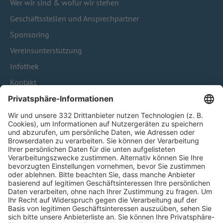
Wer wir sind & wofür wir stehen
Geschäftsstellen und Ansprechpartner
Sponsoring
Vereinsunterstützung
Infothek
Kontakt
HÄUFIG BESUCHTE SEITEN
Pässe und Vereinswechsel
Trainerausbildung
Schulungsangebot Vereinsmitarbeiter
BFV-Geschäftsstellen
Trainerbörse
Login SpielPlus