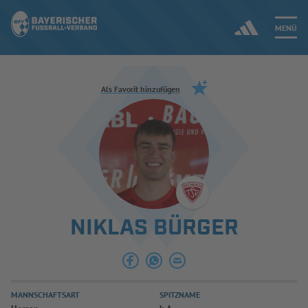
MENÜ
Jetzt einloggen
Als Favorit hinzufügen
ERGEBNISSE & WETTBEWERBE
NEUIGKEITEN
SPIELBETRIEB & VERBANDSLEBEN
NIKLAS BÜRGER
AUSBILDUNG & FÖRDERUNG
DER VERBAND
MANNSCHAFTSART
SPITZNAME