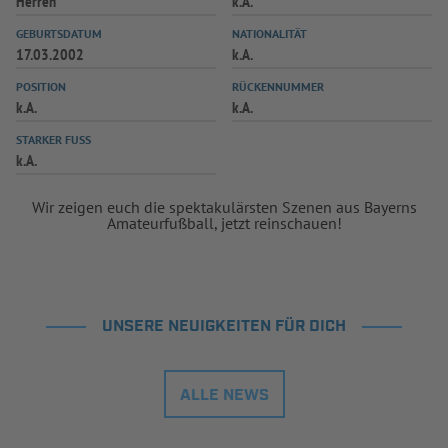
Herren
k.A.
INFOTHEK
SPIELPLUS
GEBURTSDATUM
NATIONALITÄT
17.03.2002
k.A.
POSITION
RÜCKENNUMMER
k.A.
k.A.
STARKER FUSS
k.A.
Wir zeigen euch die spektakulärsten Szenen aus Bayerns
Amateurfußball, jetzt reinschauen!
UNSERE NEUIGKEITEN FÜR DICH
ALLE NEWS