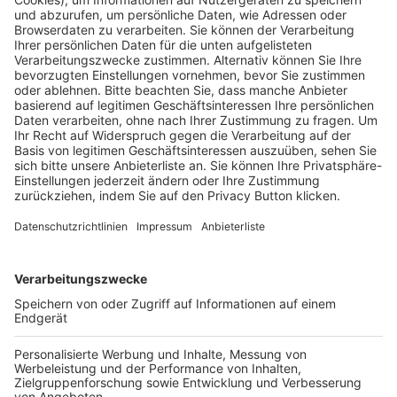
HÄUFIG BESUCHTE SEITEN
Pässe und Vereinswechsel
Trainerausbildung
Schulungsangebot Vereinsmitarbeiter
BFV-Geschäftsstellen
Trainerbörse
Login SpielPlus
FOLGE DEM BFV
TOP-VEREINE