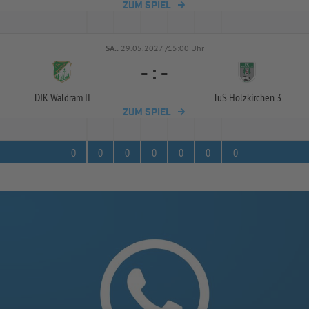
ZUM SPIEL
-
-
-
-
-
-
-
SA..
29.05.2027 /15:00 Uhr
-
:
-
DJK Waldram II
TuS Holzkirchen 3
ZUM SPIEL
-
-
-
-
-
-
-
0
0
0
0
0
0
0