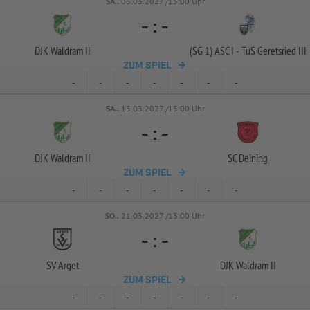
SA..
06.03.2027 /15:00 Uhr
-
:
-
DJK Waldram II
(SG 1) ASC I -
TuS Geretsried III
ZUM SPIEL
-
-
-
-
-
-
-
SA..
13.03.2027 /15:00 Uhr
-
:
-
DJK Waldram II
SC Deining
ZUM SPIEL
-
-
-
-
-
-
-
SO..
21.03.2027 /13:00 Uhr
-
:
-
SV Arget
DJK Waldram II
ZUM SPIEL
-
-
-
-
-
-
-