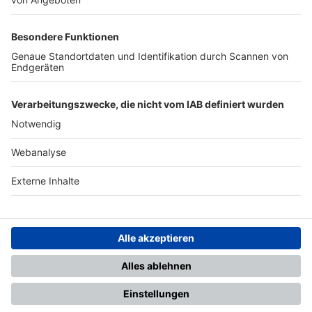
TOP-PARTNER
SFV
DFB
UEFA
FIFA
Nutzungsbedingungen
Datenschutz
Impressum