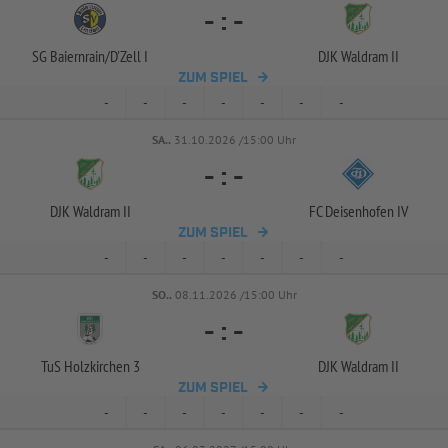
-
:
-
SG Baiernrain/
D'Zell I
DJK Waldram II
ZUM SPIEL
-
-
-
-
-
-
-
SA..
31.10.2026 /15:00 Uhr
-
:
-
DJK Waldram II
FC Deisenhofen IV
ZUM SPIEL
-
-
-
-
-
-
-
SO..
08.11.2026 /15:00 Uhr
-
:
-
TuS Holzkirchen 3
DJK Waldram II
ZUM SPIEL
-
-
-
-
-
-
-