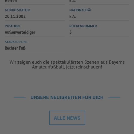
Herren
k.A.
INFOTHEK
SPIELPLUS
GEBURTSDATUM
NATIONALITÄT
20.11.2002
k.A.
POSITION
RÜCKENNUMMER
Außenverteidiger
5
STARKER FUSS
Rechter Fuß
Wir zeigen euch die spektakulärsten Szenen aus Bayerns
Amateurfußball, jetzt reinschauen!
UNSERE NEUIGKEITEN FÜR DICH
ALLE NEWS