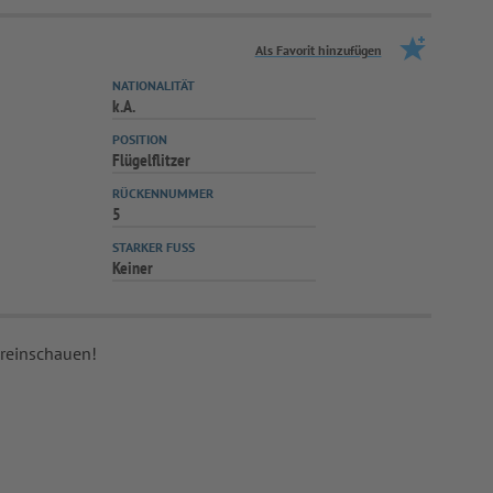
Als Favorit hinzufügen
NATIONALITÄT
k.A.
POSITION
Flügelflitzer
RÜCKENNUMMER
5
STARKER FUSS
Keiner
 reinschauen!