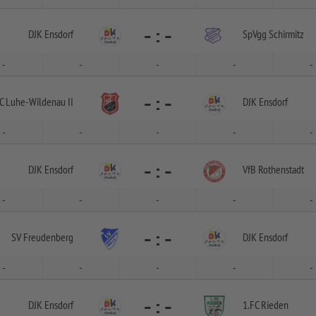
-
:
-
DJK Ensdorf
SpVgg Schirmitz
-
-
-
-
-
-
:
-
C Luhe-
Wildenau II
DJK Ensdorf
-
-
-
-
-
-
:
-
DJK Ensdorf
VfB Rothenstadt
-
-
-
-
-
-
:
-
SV Freudenberg
DJK Ensdorf
-
-
-
-
-
-
:
-
DJK Ensdorf
1.FC Rieden