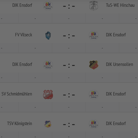
-
:
-
DJK Ensdorf
TuS-
WE Hirschau
-
-
-
-
-
-
:
-
FV Vilseck
DJK Ensdorf
-
-
-
-
-
-
:
-
DJK Ensdorf
DJK Ursensollen
-
-
-
-
-
-
:
-
SV Schmidmühlen
DJK Ensdorf
-
-
-
-
-
-
:
-
TSV Königstein
DJK Ensdorf
-
-
-
-
-