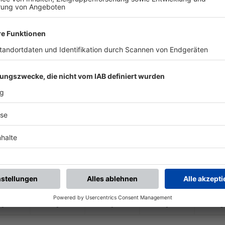
-
-
-
-
-
-
:
-
1.FC Rieden
DJK Ensdorf
-
-
-
-
-
-
:
-
lberg /
Poppenricht
DJK Ensdorf
-
-
-
-
-
-
:
-
DJK Ensdorf
TuS Rosenberg
-
-
-
-
-
-
:
-
FC Edelsfeld
DJK Ensdorf
-
-
-
-
-