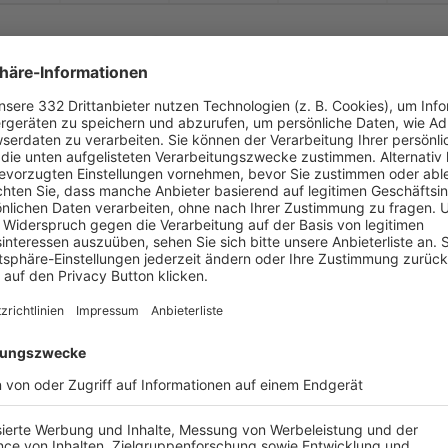


:
DJK Ensdorf
TSV Königstein
( 
 )
:
0
90
90
0
0


:
SpVgg Schirmitz
DJK Ensdorf
( 
 )
:
0
0
90
0
0
-
:
-
DJK Ensdorf
SC Luhe-
Wildenau 
-
-
-
-
-
-
:
-
VfB Rothenstadt
DJK Ensdorf
-
-
-
-
-
-
:
-
DJK Ensdorf
SV Freudenberg