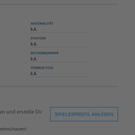
NATIONALITÄT
k.A.
POSITION
k.A.
RÜCKENNUMMER
k.A.
STARKER FUSS
k.A.
an und erstelle Dir
SPIELERPROFIL ANLEGEN
 reinschauen!