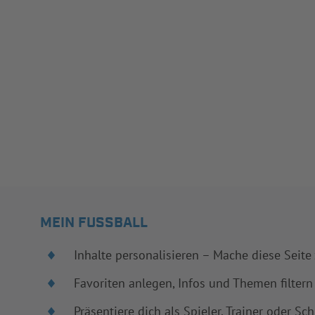
MEIN FUSSBALL
Inhalte personalisieren – Mache diese Seite
Favoriten anlegen, Infos und Themen filtern
Präsentiere dich als Spieler, Trainer oder Sch