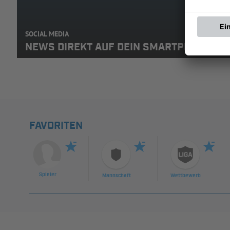
SOCIAL MEDIA
NEWS DIREKT AUF DEIN SMARTPHONE: A
FAVORITEN
Spieler
Mannschaft
Wettbewerb