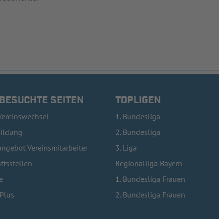
 BESUCHTE SEITEN
TOPLIGEN
Vereinswechsel
1. Bundesliga
bildung
2. Bundesliga
ngebot Vereinsmitarbeiter
3. Liga
ftsstellen
Regionalliga Bayern
e
1. Bundesliga Frauen
lPlus
2. Bundesliga Frauen