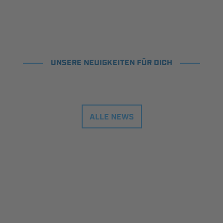
UNSERE NEUIGKEITEN FÜR DICH
ALLE NEWS