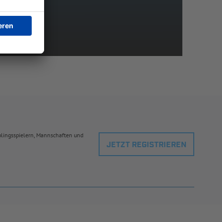
eblingsspielern, Mannschaften und
JETZT REGISTRIEREN