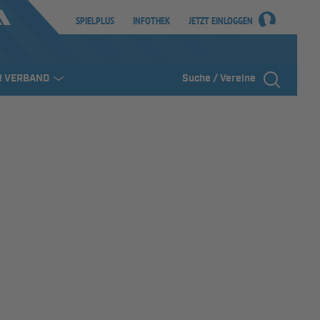
SPIELPLUS
INFOTHEK
JETZT EINLOGGEN
R VERBAND
Suche / Vereine