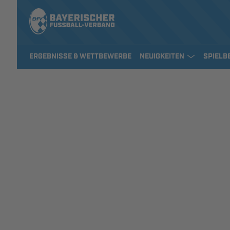
ERGEBNISSE & WETTBEWERBE
NEUIGKEITEN
SPIELB