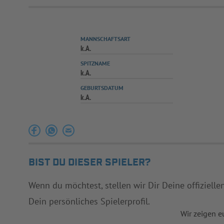
MANNSCHAFTSART
k.A.
SPITZNAME
k.A.
GEBURTSDATUM
k.A.
BIST DU DIESER SPIELER?
Wenn du möchtest, stellen wir Dir Deine offizielle
Dein persönliches Spielerprofil.
Wir zeigen e