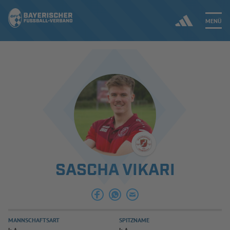
MENÜ
Jetzt einloggen
ERGEBNISSE & WETTBEWERBE
NEUIGKEITEN
SPIELBETRIEB & VERBANDSLEBEN
SASCHA VIKARI
AUSBILDUNG & FÖRDERUNG
DER VERBAND
MANNSCHAFTSART
SPITZNAME