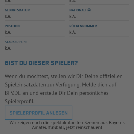
k.A.
k.A.
INFOTHEK
SPIELPLUS
GEBURTSDATUM
NATIONALITÄT
k.A.
k.A.
POSITION
RÜCKENNUMMER
k.A.
k.A.
STARKER FUSS
k.A.
BIST DU DIESER SPIELER?
Wenn du möchtest, stellen wir Dir Deine offiziellen
Spieleinsatzdaten zur Verfügung. Melde dich auf
BFV.DE an und erstelle Dir Dein persönliches
Spielerprofil.
SPIELERPROFIL ANLEGEN
Wir zeigen euch die spektakulärsten Szenen aus Bayerns
Amateurfußball, jetzt reinschauen!