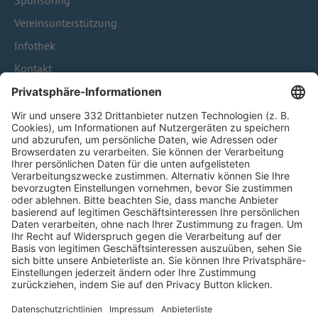
Sponsoring
Vereinsunterstützung
Infothek
Kontakt
HÄUFIG BESUCHTE SEITEN
Pässe und Vereinswechsel
Trainerausbildung
Schulungsangebot Vereinsmitarbeiter
BFV-Geschäftsstellen
Trainerbörse
Login SpielPlus
FOLGE DEM BFV