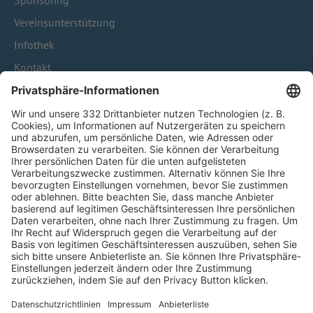
Sponsoring
Vereinsunterstützung
Infothek
Kontakt
HÄUFIG BESUCHTE SEITEN
Pässe und Vereinswechsel
Trainerausbildung
Schulungsangebot Vereinsmitarbeiter
BFV-Geschäftsstellen
Trainerbörse
Login SpielPlus
FOLGE DEM BFV