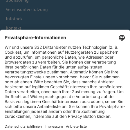
Sponsoring
Vereinsunterstützung
Infothek
Kontakt
HÄUFIG BESUCHTE SEITEN
Pässe und Vereinswechsel
Trainerausbildung
Schulungsangebot Vereinsmitarbeiter
BFV-Geschäftsstellen
Trainerbörse
Login SpielPlus
FOLGE DEM BFV