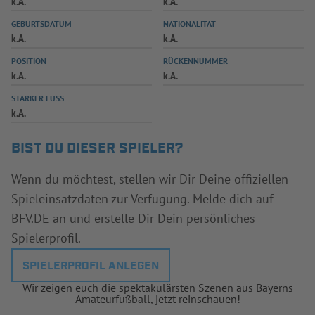
k.A.
k.A.
INFOTHEK
SPIELPLUS
GEBURTSDATUM
NATIONALITÄT
k.A.
k.A.
POSITION
RÜCKENNUMMER
k.A.
k.A.
STARKER FUSS
k.A.
BIST DU DIESER SPIELER?
Wenn du möchtest, stellen wir Dir Deine offiziellen
Spieleinsatzdaten zur Verfügung. Melde dich auf
BFV.DE an und erstelle Dir Dein persönliches
Spielerprofil.
SPIELERPROFIL ANLEGEN
Wir zeigen euch die spektakulärsten Szenen aus Bayerns
Amateurfußball, jetzt reinschauen!