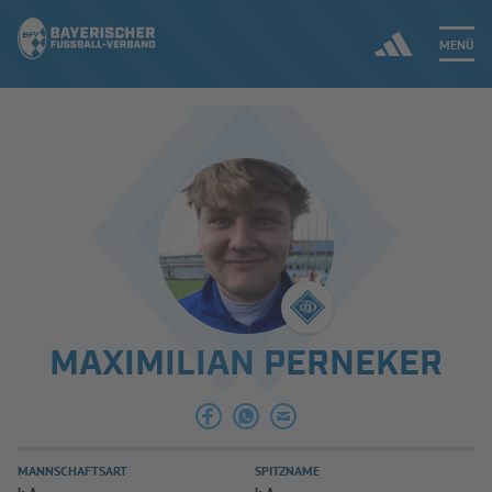
MENÜ
Jetzt einloggen
ERGEBNISSE & WETTBEWERBE
NEUIGKEITEN
SPIELBETRIEB & VERBANDSLEBEN
MAXIMILIAN PERNEKER
AUSBILDUNG & FÖRDERUNG
DER VERBAND
MANNSCHAFTSART
SPITZNAME