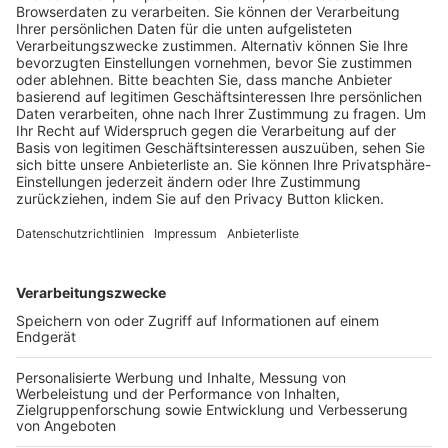
Trainerausbildung
Schulungsangebot Vereinsmitarbeiter
BFV-Geschäftsstellen
Trainerbörse
Login SpielPlus
FOLGE DEM BFV
TOP-VEREINE
TOP-PARTNER