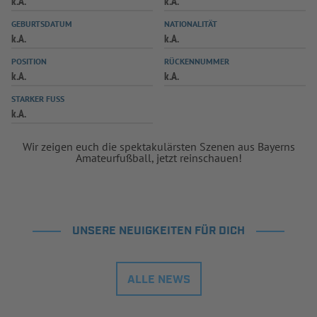
k.A.
k.A.
INFOTHEK
SPIELPLUS
GEBURTSDATUM
NATIONALITÄT
k.A.
k.A.
POSITION
RÜCKENNUMMER
k.A.
k.A.
STARKER FUSS
k.A.
Wir zeigen euch die spektakulärsten Szenen aus Bayerns
Amateurfußball, jetzt reinschauen!
UNSERE NEUIGKEITEN FÜR DICH
ALLE NEWS