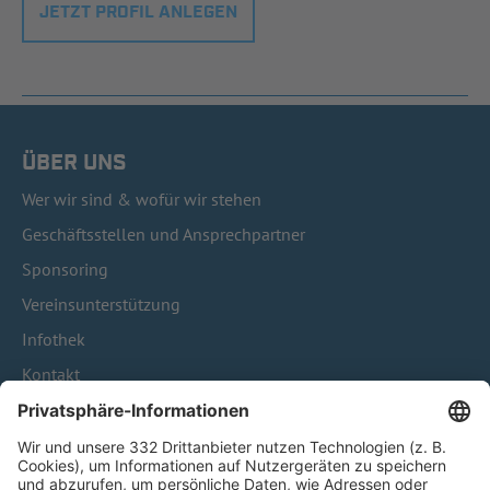
JETZT PROFIL ANLEGEN
ÜBER UNS
Wer wir sind & wofür wir stehen
Geschäftsstellen und Ansprechpartner
Sponsoring
Vereinsunterstützung
Infothek
Kontakt
HÄUFIG BESUCHTE SEITEN
Pässe und Vereinswechsel