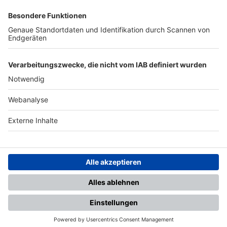
SFV
DFB
UEFA
FIFA
Nutzungsbedingungen
Datenschutz
Impressum