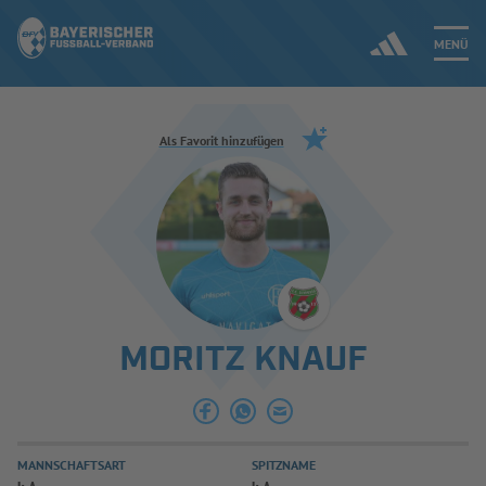
MENÜ
Jetzt einloggen
Als Favorit hinzufügen
ERGEBNISSE & WETTBEWERBE
NEUIGKEITEN
SPIELBETRIEB & VERBANDSLEBEN
MORITZ KNAUF
AUSBILDUNG & FÖRDERUNG
DER VERBAND
MANNSCHAFTSART
SPITZNAME