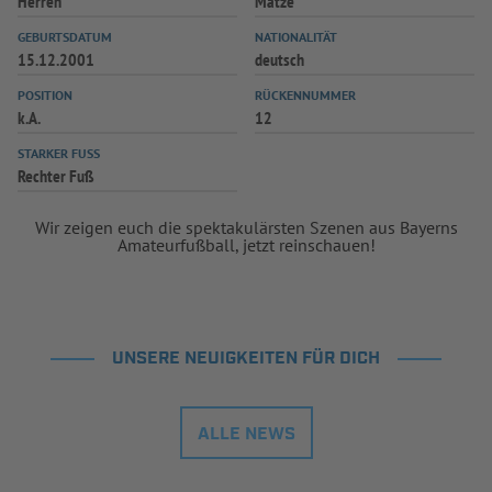
Herren
Matze
GEBURTSDATUM
NATIONALITÄT
15.12.2001
deutsch
POSITION
RÜCKENNUMMER
k.A.
12
STARKER FUSS
Rechter Fuß
Wir zeigen euch die spektakulärsten Szenen aus Bayerns
Amateurfußball, jetzt reinschauen!
UNSERE NEUIGKEITEN FÜR DICH
ALLE NEWS