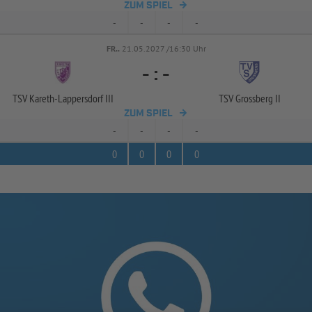
ZUM SPIEL
-
-
-
-
FR..
21.05.2027 /16:30 Uhr
-
:
-
TSV Kareth-
Lappersdorf III
TSV Grossberg II
ZUM SPIEL
-
-
-
-
0
0
0
0