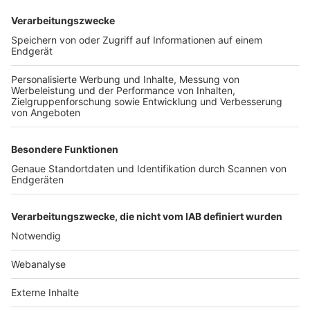
TOP-VEREINE
TOP-PARTNER
SFV
DFB
UEFA
FIFA
Nutzungsbedingungen
Datenschutz
Impressum