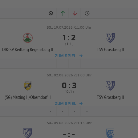
SO..
19.07.2026 /11:00 Uhr


:
( 
 )
:
DJK-
SV Keilberg Regensburg II
TSV Grossberg II
ZUM SPIEL
-
-
-
-
SO..
02.08.2026 /11:00 Uhr


:
( 
 )
:
(SG) Matting II/
Oberndorf II
TSV Grossberg II
ZUM SPIEL
-
-
-
-
SO..
09.08.2026 /11:15 Uhr
-
:
-