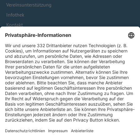
Vereinsunterstützung
Infothek
Kontakt
HÄUFIG BESUCHTE SEITEN
Pässe und Vereinswechsel
Trainerausbildung
Schulungsangebot Vereinsmitarbeiter
BFV-Geschäftsstellen
Trainerbörse
Login SpielPlus
FOLGE DEM BFV